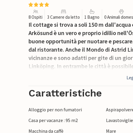
8 Ospiti
3 Camere da letto
1 Bagno
0 Animali domes
Il cottage si trova a soli 150 m dall'acqu
Arkösund è un vero e proprio idillio nell'
buone opportunità per nuotare e pescare. 
dal ristorante. Anche il Mondo di Astrid L
vicinanze e sono adatti per gite di un g
Linköping. In entrambe le città è possibil
Leg
Caratteristiche
Alloggio per non fumatori
Aspirapolver
Casa per vacanze : 95 m2
Lavastovigli
Macchina da caffè
Mare