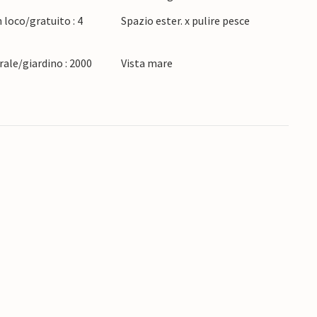
 loco/gratuito : 4
Spazio ester. x pulire pesce
ale/giardino : 2000
Vista mare