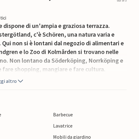
out of 5
tici
a e dispone di un'ampia e graziosa terrazza.
Östergötland, c'è Schören, una natura varia e
Qui non si è lontani dal negozio di alimentari e
indgren e lo Zoo di Kolmården si trovano nelle
iorno. Non lontano da Söderköping, Norrköping e
e fare shopping, mangiare e fare cultura.
gi altro
e
Barbecue
e
Lavatrice
Mobili da giardino