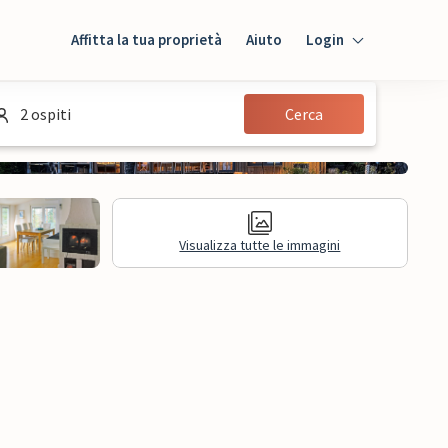
Affitta la tua proprietà
Aiuto
Login
Login
2 ospiti
Cerca
Ospiti
Proprietario
Visualizza tutte le immagini
sioni