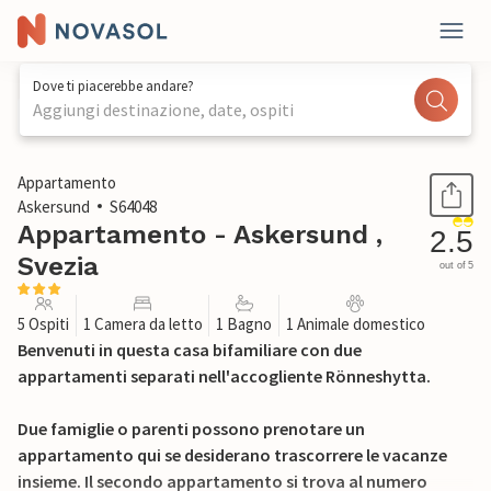
Dove ti piacerebbe andare?
Aggiungi destinazione, date, ospiti
1 / 22
Appartamento
Askersund
S64048
Appartamento - Askersund ,
2.5
Svezia
out of 5
5 Ospiti
1 Camera da letto
1 Bagno
1 Animale domestico
Benvenuti in questa casa bifamiliare con due
appartamenti separati nell'accogliente Rönneshytta.
Due famiglie o parenti possono prenotare un
appartamento qui se desiderano trascorrere le vacanze
insieme. Il secondo appartamento si trova al numero