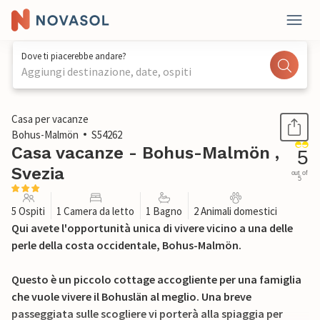
Dove ti piacerebbe andare?
Aggiungi destinazione, date, ospiti
1 / 15
Casa per vacanze
Bohus-Malmön
S54262
Casa vacanze - Bohus-Malmön ,
5
Svezia
out of
5
5 Ospiti
1 Camera da letto
1 Bagno
2 Animali domestici
Qui avete l'opportunità unica di vivere vicino a una delle
perle della costa occidentale, Bohus-Malmön.
Questo è un piccolo cottage accogliente per una famiglia
che vuole vivere il Bohuslän al meglio. Una breve
passeggiata sulle scogliere vi porterà alla spiaggia per