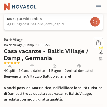
Dove ti piacerebbe andare?
Aggiungi destinazione, date, ospiti
1 / 14
Baltic Village
Baltic Village / Damp
DSL556
Casa vacanze - Baltic Village /
4
Damp , Germania
out
of 5
4 Ospiti
1 Camera da letto
1 Bagno
0 Animali domestici
Benvenuti nel Villaggio Baltico sul mare!
A pochi passi dal Mar Baltico, nell'idilliaca località turistica
di Damp, si trova questa casa vacanze Baltic Village,
arredata con mobili di alta qualità.