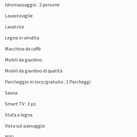
Idromassaggio : 2 persone
minuti di auto a nord e la famosa città di Eckernförde a
sud. La scelta delle destinazioni per le escursioni è
Lavastoviglie
illimitata.
Lavatrice
Vi aspettiamo per un soggiorno meraviglioso in questo
Legna in vendita
invitante alloggio sul Mar Baltico.
Macchina da caffè
Mobili da giardino
Mobili da giardino di qualità
Parcheggio in loco/gratuito : 1 Parcheggi
Sauna
Smart TV : 3 pz.
Stufa a legna
Vista sul paesaggio
WiFi