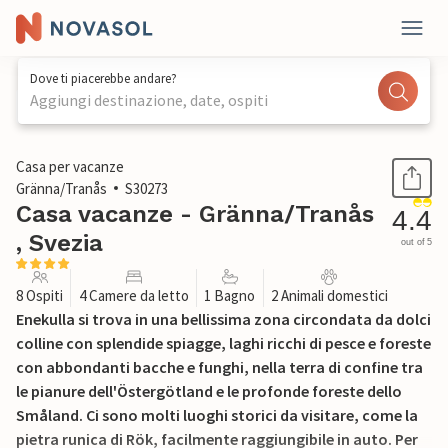
Dove ti piacerebbe andare?
Aggiungi destinazione, date, ospiti
1 / 26
Casa per vacanze
Gränna/Tranås
S30273
Casa vacanze - Gränna/Tranås
4.4
, Svezia
out of 5
8 Ospiti
4 Camere da letto
1 Bagno
2 Animali domestici
Enekulla si trova in una bellissima zona circondata da dolci
colline con splendide spiagge, laghi ricchi di pesce e foreste
con abbondanti bacche e funghi, nella terra di confine tra
le pianure dell'Östergötland e le profonde foreste dello
Småland. Ci sono molti luoghi storici da visitare, come la
pietra runica di Rök, facilmente raggiungibile in auto. Per