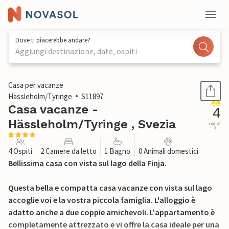
Dove ti piacerebbe andare?
Aggiungi destinazione, date, ospiti
1 / 14
Casa per vacanze
Hässleholm/Tyringe
S11897
Casa vacanze -
4
Hässleholm/Tyringe , Svezia
out of
5
4 Ospiti
2 Camere da letto
1 Bagno
0 Animali domestici
Bellissima casa con vista sul lago della Finja.
Questa bella e compatta casa vacanze con vista sul lago
accoglie voi e la vostra piccola famiglia. L'alloggio è
adatto anche a due coppie amichevoli. L'appartamento è
completamente attrezzato e vi offre la casa ideale per una