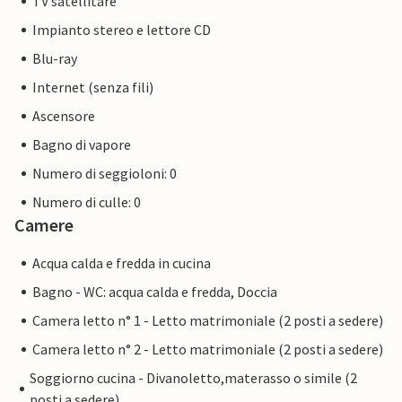
TV satellitare
ospiti dell'High End, vi troverete proprio al centro
Impianto stereo e lettore CD
dell'azione e potrete godervi il tradizionale festival
proprio davanti alla vostra porta di casa.
Blu-ray
Internet (senza fili)
Le gite in barca e le escursioni in barca a vela possono
Ascensore
essere prenotate direttamente in loco. Anche altre località
del Mar Baltico e le città anseatiche di Lubecca e Amburgo
Bagno di vapore
sono facilmente raggiungibili per un'escursione.
Numero di seggioloni: 0
Numero di culle: 0
Camere
Acqua calda e fredda in cucina
Bagno - WC: acqua calda e fredda, Doccia
Camera letto n° 1 - Letto matrimoniale (2 posti a sedere)
Camera letto n° 2 - Letto matrimoniale (2 posti a sedere)
Soggiorno cucina - Divanoletto,materasso o simile (2
posti a sedere)