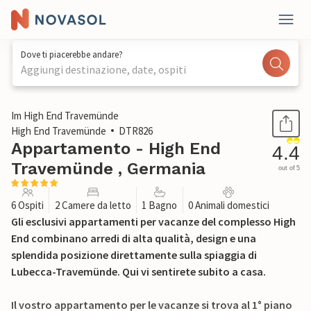
Dove ti piacerebbe andare?
Aggiungi destinazione, date, ospiti
1 / 39
Im High End Travemünde
High End Travemünde
DTR826
Appartamento - High End
4.4
Travemünde , Germania
out of 5
6 Ospiti
2 Camere da letto
1 Bagno
0 Animali domestici
Gli esclusivi appartamenti per vacanze del complesso High
End combinano arredi di alta qualità, design e una
splendida posizione direttamente sulla spiaggia di
Lubecca-Travemünde. Qui vi sentirete subito a casa.
Il vostro appartamento per le vacanze si trova al 1° piano