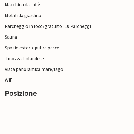
Macchina da caffè
strada garantisce pace e tranquillità, con un suggestivo
pozzo per il fuoco sulla riva. Ampie aree verdi con porte da
Mobili da giardino
calcio offrono ampio spazio per giochi e attività sportive.
Parcheggio in loco/gratuito : 10 Parcheggi
Accendete il fuoco nel camino dell'antica fucina e
rilassatevi insieme al bar della botte di whisky o sulla
Sauna
piccola terrazza vicino all'acqua.
Spazio ester. x pulire pesce
Tinozza finlandese
Vista panoramica mare/lago
WiFi
Posizione