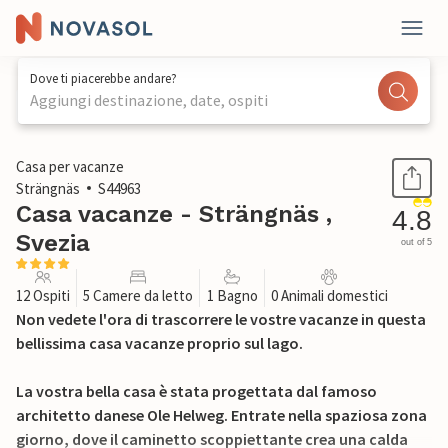
Dove ti piacerebbe andare?
Aggiungi destinazione, date, ospiti
1 / 44
Casa per vacanze
Strängnäs
S44963
Casa vacanze - Strängnäs ,
4.8
Svezia
out of 5
12 Ospiti
5 Camere da letto
1 Bagno
0 Animali domestici
Non vedete l'ora di trascorrere le vostre vacanze in questa
bellissima casa vacanze proprio sul lago.
La vostra bella casa è stata progettata dal famoso
architetto danese Ole Helweg. Entrate nella spaziosa zona
giorno, dove il caminetto scoppiettante crea una calda