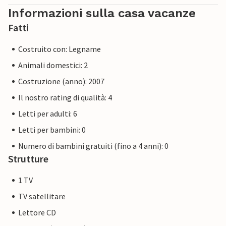
Informazioni sulla casa vacanze
La Priwall è una penisola lunga circa tre chilometri tra il
Fatti
Mar Baltico e il Trave, nella parte orientale dello Schleswig-
Holstein, e appartiene a Lubecca dal 1226. Divertimento in
Costruito con: Legname
spiaggia, possibilità di nuotare, sport acquatici e
avventura proprio davanti alla porta della vostra casa
Animali domestici: 2
vacanze.
Costruzione (anno): 2007
Il nostro rating di qualità: 4
Alcune foto possono essere esempi di case identiche. Il
colore dell'arredamento e della casa può variare.
Letti per adulti: 6
Altre proprietà in questa parte del villaggio vacanze:
Letti per bambini: 0
DTR601- 660
Numero di bambini gratuiti (fino a 4 anni): 0
Strutture
1 TV
TV satellitare
Lettore CD