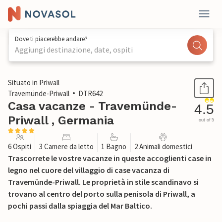
Dove ti piacerebbe andare?
Aggiungi destinazione, date, ospiti
1 / 27
Situato in Priwall
Travemünde-Priwall
DTR642
Casa vacanze - Travemünde-
4.5
Priwall , Germania
out of 5
6 Ospiti
3 Camere da letto
1 Bagno
2 Animali domestici
Trascorrete le vostre vacanze in queste accoglienti case in
legno nel cuore del villaggio di case vacanza di
Travemünde-Priwall. Le proprietà in stile scandinavo si
trovano al centro del porto sulla penisola di Priwall, a
pochi passi dalla spiaggia del Mar Baltico.