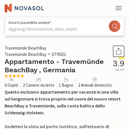
Dove ti piacerebbe andare?
Aggiungi destinazione, date, ospiti
1 / 36
Travemünde BeachBay
Travemünde BeachBay
DTR022
Appartamento - Travemünde
3.9
BeachBay , Germania
out of 5
6 Ospiti
2 Camere da letto
1 Bagno
2 Animali domestici
Questo esclusivo appartamento per vacanze in una villa
sul lungomare si trova proprio nel cuore del nuovo resort
BeachBay a Travemünde, sulla costa baltica dello
Schleswig-Holstein.
Godetevi la vista sul porto turistico, sull'estuario di