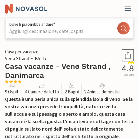
Dove ti piacerebbe andare?
Aggiungi destinazione, date, ospiti
1 / 33
Casa per vacanze
Venø Strand
B5117
Casa vacanze - Venø Strand ,
4.8
Danimarca
out of 5
9 Ospiti
4 Camere da letto
2 Bagni
2 Animali domestici
Questa è una perla unica sulla splendida isola di Venø. Se la
vostra vacanza prevede tranquillità, natura e vista
sull'acqua e sul paesaggio aperto e ampio, questa casa
vacanze è la scelta giusta. L'incantevole cottage con tetto
di paglia sul lato nord dell'isola è stato delicatamente
ristrutturato nel rispetto dell'architettura originale.