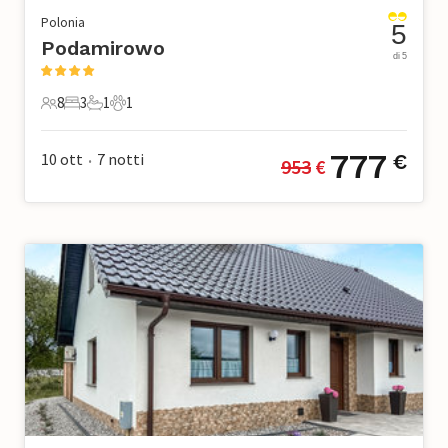
Polonia
5
Podamirowo
di 5
8
3
1
1
8 Ospiti
3 Camere da letto
1 Bagno
1 Animale domestico
777
10 ott
7
notti
€
953
 €
•