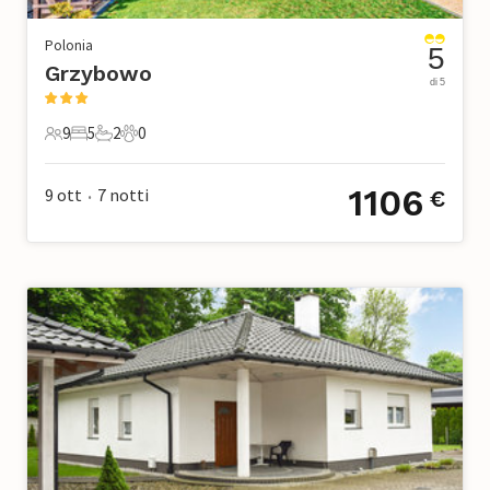
Polonia
5
Grzybowo
di 5
9
5
2
0
9 Ospiti
5 Camere da letto
2 Bagni
0 Animali domestici
1106
9 ott
7
notti
€
•