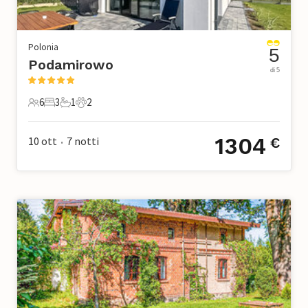
Polonia
5
Podamirowo
di 5
6
3
1
2
6 Ospiti
3 Camere da letto
1 Bagno
2 Animali domestici
1304
10 ott
7
notti
€
•