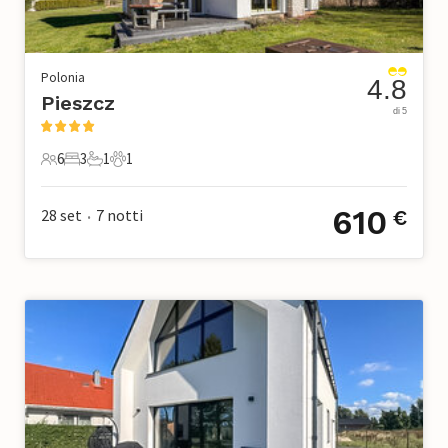
Polonia
4.8
Pieszcz
di 5
6
3
1
1
6 Ospiti
3 Camere da letto
1 Bagno
1 Animale domestico
610
28 set
7
notti
€
•