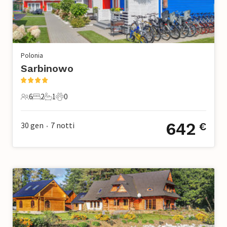
Polonia
Sarbinowo
6
2
1
0
6 Ospiti
2 Camere da letto
1 Bagno
0 Animali domestici
642
30 gen
7
notti
€
•