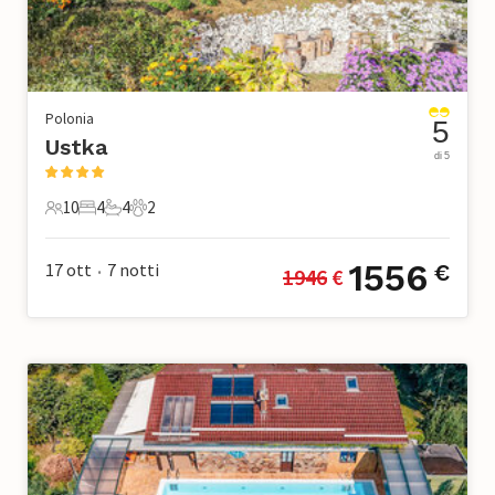
Polonia
5
Ustka
di 5
10
4
4
2
10 Ospiti
4 Camere da letto
4 Bagni
2 Animali domestici
1556
17 ott
7
notti
€
1946
 €
•