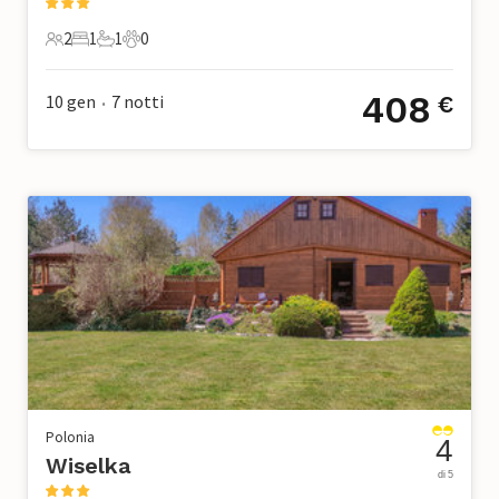
2
1
1
0
2 Ospiti
1 Camera da letto
1 Bagno
0 Animali domestici
408
10 gen
7
notti
€
•
Polonia
4
Wiselka
di 5