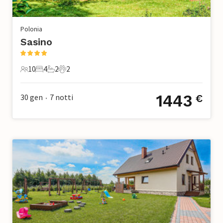
Polonia
Sasino
10
4
2
2
10 Ospiti
4 Camere da letto
2 Bagni
2 Animali domestici
1443
30 gen
7
notti
€
•