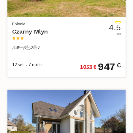
Polonia
4.5
Czarny Mlyn
di 5
8
3
2
2
8 Ospiti
3 Camere da letto
2 Bagni
2 Animali domestici
947
12 set
7
notti
€
1053
 €
•