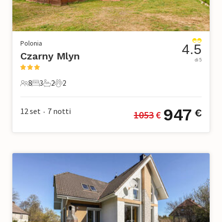
Polonia
4.5
Czarny Mlyn
di 5
8
3
2
2
8 Ospiti
3 Camere da letto
2 Bagni
2 Animali domestici
947
12 set
7
notti
€
1053
 €
•