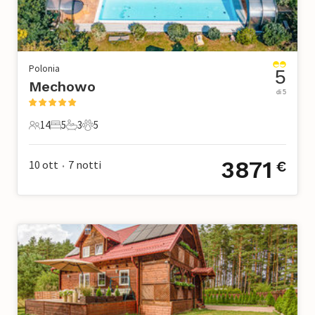
Polonia
5
Mechowo
di 5
14
5
3
5
14 Ospiti
5 Camere da letto
3 Bagni
5 Animali domestici
3871
10 ott
7
notti
€
•