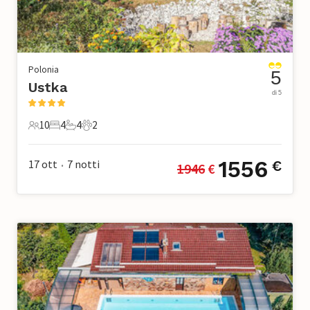
Polonia
5
Ustka
di 5
10
4
4
2
10 Ospiti
4 Camere da letto
4 Bagni
2 Animali domestici
1556
17 ott
7
notti
€
1946
 €
•