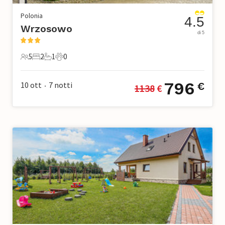
Polonia
4.5
Wrzosowo
di 5
5
2
1
0
5 Ospiti
2 Camere da letto
1 Bagno
0 Animali domestici
796
10 ott
7
notti
€
1138
 €
•