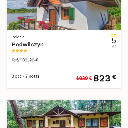
Polonia
5
Podwilczyn
di 5
6
3
2
0
6 Ospiti
3 Camere da letto
2 Bagni
0 Animali domestici
823
3 ott
7
notti
€
1029
 €
•