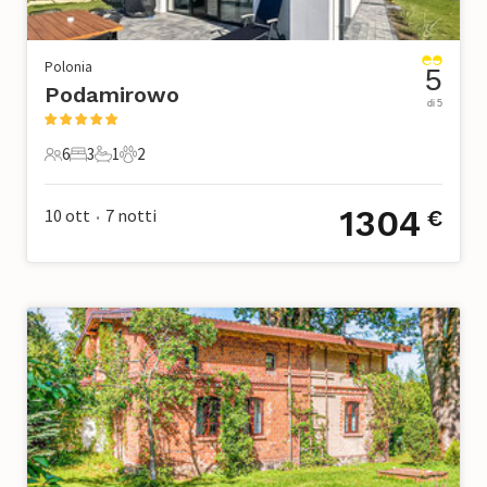
Polonia
5
Podamirowo
di 5
6
3
1
2
6 Ospiti
3 Camere da letto
1 Bagno
2 Animali domestici
1304
10 ott
7
notti
€
•