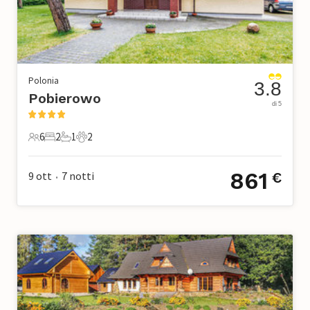
Polonia
3.8
Pobierowo
di 5
6
2
1
2
6 Ospiti
2 Camere da letto
1 Bagno
2 Animali domestici
861
9 ott
7
notti
€
•