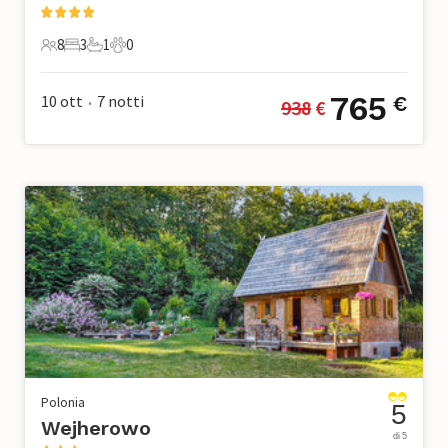
8
3
1
0
8 Ospiti
3 Camere da letto
1 Bagno
0 Animali domestici
765
10 ott
7
notti
€
938
 €
•
Polonia
5
Wejherowo
di 5