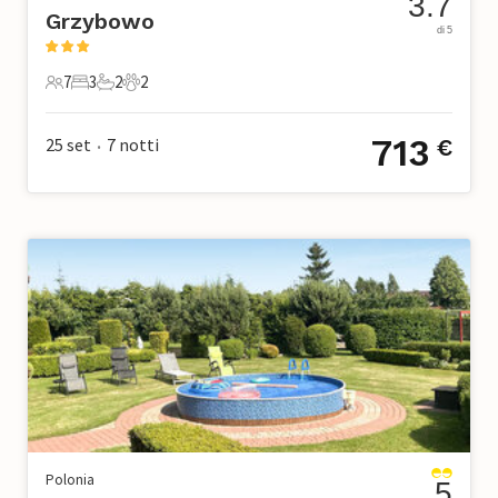
3.7
Grzybowo
di 5
7
3
2
2
7 Ospiti
3 Camere da letto
2 Bagni
2 Animali domestici
713
25 set
7
notti
€
•
Polonia
5