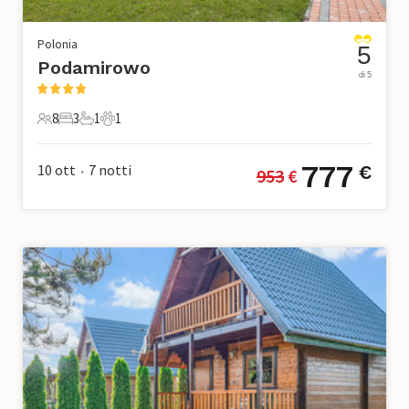
Polonia
5
Podamirowo
di 5
8
3
1
1
8 Ospiti
3 Camere da letto
1 Bagno
1 Animale domestico
777
10 ott
7
notti
€
953
 €
•