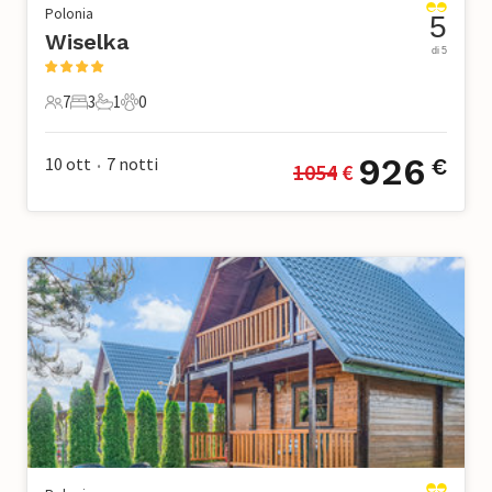
Polonia
5
Wiselka
di 5
7
3
1
0
7 Ospiti
3 Camere da letto
1 Bagno
0 Animali domestici
926
10 ott
7
notti
€
1054
 €
•