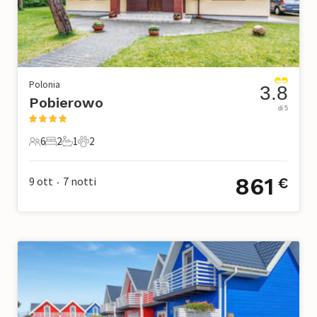
Polonia
3.8
Pobierowo
di 5
6
2
1
2
6 Ospiti
2 Camere da letto
1 Bagno
2 Animali domestici
861
9 ott
7
notti
€
•