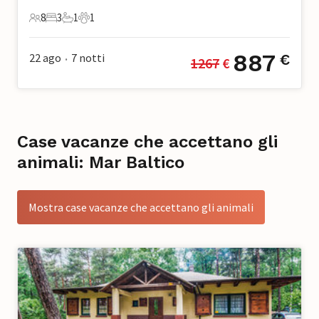
8
3
1
1
8 Ospiti
3 Camere da letto
1 Bagno
1 Animale domestico
887
22 ago
7
notti
€
1267
 €
•
Case vacanze che accettano gli
animali: Mar Baltico
Mostra case vacanze che accettano gli animali