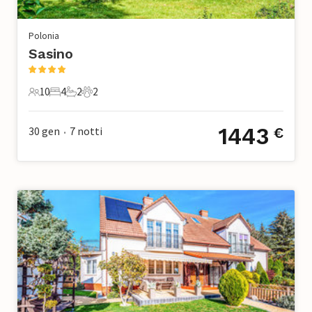
Polonia
Sasino
10
4
2
2
10 Ospiti
4 Camere da letto
2 Bagni
2 Animali domestici
1443
30 gen
7
notti
€
•