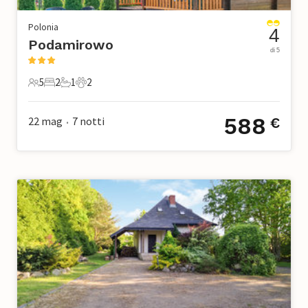
Polonia
4
Podamirowo
di 5
5
2
1
2
5 Ospiti
2 Camere da letto
1 Bagno
2 Animali domestici
588
22 mag
7
notti
€
•