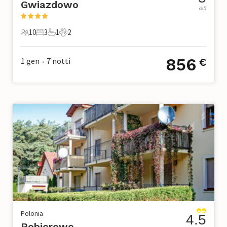
Gwiazdowo
di 5
10
3
1
2
10 Ospiti
3 Camere da letto
1 Bagno
2 Animali domestici
856
1 gen
7
notti
€
•
Polonia
4.5
Pobierowo