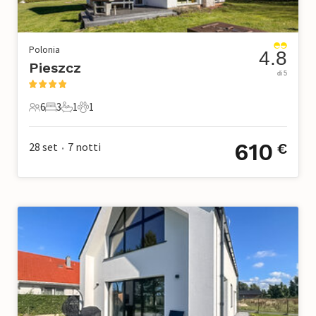
Polonia
4.8
Pieszcz
di 5
6
3
1
1
6 Ospiti
3 Camere da letto
1 Bagno
1 Animale domestico
610
28 set
7
notti
€
•