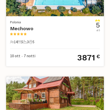
Polonia
5
Mechowo
di 5
14
5
3
5
14 Ospiti
5 Camere da letto
3 Bagni
5 Animali domestici
3871
10 ott
7
notti
€
•