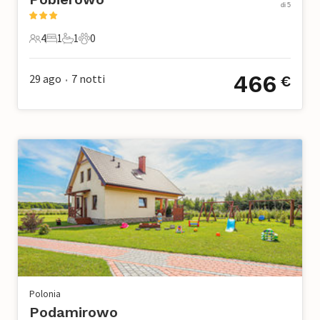
di 5
4
1
1
0
4 Ospiti
1 Camera da letto
1 Bagno
0 Animali domestici
466
29 ago
7
notti
€
•
Polonia
Podamirowo