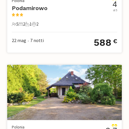
Polonia
4
Podamirowo
di 5
5
2
1
2
5 Ospiti
2 Camere da letto
1 Bagno
2 Animali domestici
588
22 mag
7
notti
€
•
Polonia