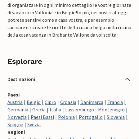
di organizzare in ogni minimo dettaglio le vostre giornate
di vacanza in Vallonia e in Belgio!
In più, nei nostri alloggi
potrete sentirvi come a casa vostra, e per esempio
cucinare e ricreare le ricette della cucina belga nella cucina
della casa vacanza in Brabante Vallone da voi scelta!
Esplorare
Destinazioni
Paesi
Austria
Belgio
Cipro
Croazia
Danimarca
Francia
Germania
Grecia
Italia
Lussemburgo
Montenegro
Norvegia
Paesi Bassi
Polonia
Portogallo
Slovenia
Spagna
Svezia
Regioni