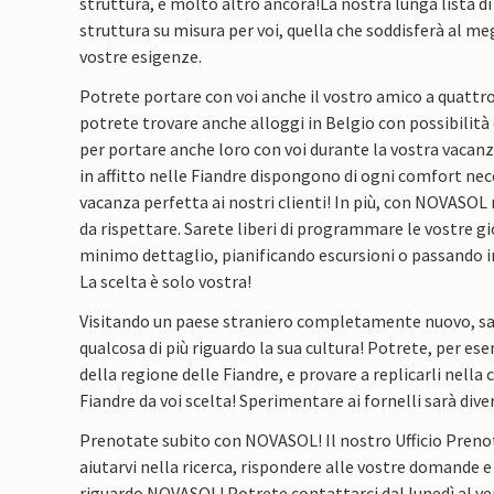
struttura, e molto altro ancora!
La nostra lunga lista di
struttura su misura per voi, quella che soddisferà al megl
vostre esigenze.
Potrete portare con voi anche il vostro amico a quatt
potrete trovare anche alloggi in Belgio con possibilità
per portare anche loro con voi durante la vostra vacanz
in affitto nelle Fiandre dispongono di ogni comfort nec
vacanza perfetta ai nostri clienti! In più, con NOVASOL 
da rispettare. Sarete liberi di programmare le vostre gi
minimo dettaglio, pianificando escursioni o passando in
La scelta è solo vostra!
Visitando un paese straniero completamente nuovo, sa
qualcosa di più riguardo la sua cultura! Potrete, per esem
della regione delle Fiandre, e provare a replicarli nella
Fiandre da voi scelta! Sperimentare ai fornelli sarà dive
Prenotate subito con NOVASOL! Il nostro Ufficio Prenot
aiutarvi nella ricerca, rispondere alle vostre domande e 
riguardo NOVASOL! Potrete contattarci dal lunedì al vene