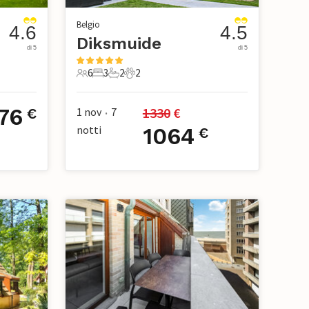
Belgio
4.6
4.5
Diksmuide
di 5
di 5
6
3
2
2
ci
6 Ospiti
3 Camere da letto
2 Bagni
2 Animali domestici
76
1330
 €
1 nov
7
€
•
notti
1064
€