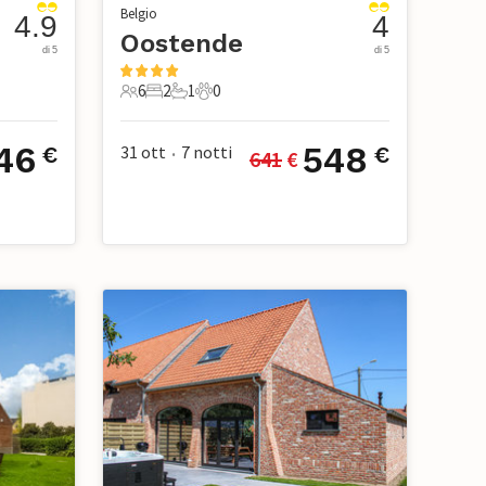
Belgio
4.9
4
e
Oostende
di 5
di 5
6
2
1
0
ci
6 Ospiti
2 Camere da letto
1 Bagno
0 Animali domestici
46
548
31 ott
7
notti
€
€
641
 €
•