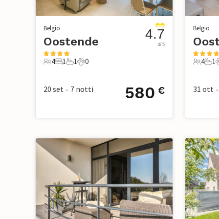
Belgio
Belgio
4.7
Oostende
Oos
di 5
4
1
1
0
4
1
4 Ospiti
1 Camera da letto
1 Bagno
0 Animali domestici
4 Ospiti
1 B
580
20 set
7
notti
31 ott
€
•
•