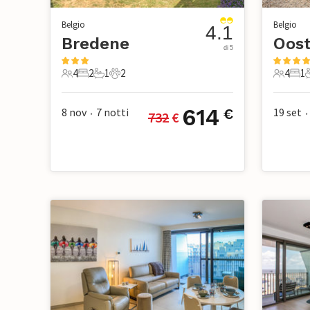
Belgio
Belgio
4.1
Bredene
Oos
di 5
4
2
1
2
4
1
4 Ospiti
2 Camere da letto
1 Bagno
2 Animali domestici
4 Ospiti
1 Ca
614
8 nov
7
notti
19 set
€
732
 €
•
•