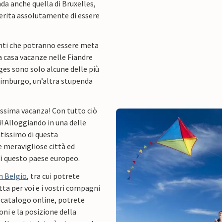
nda anche quella di Bruxelles,
merita assolutamente di essere
anti che potranno essere meta
a casa vacanze nelle Fiandre
es sono solo alcune delle più
 Limburgo, un’altra stupenda
rossima vacanza! Con tutto ciò
i! Alloggiando in una delle
ntissimo di questa
e meravigliose città ed
 di questo paese europeo.
n Belgio
, tra cui potrete
tta per voi e i vostri compagni
o catalogo online, potrete
oni e la posizione della