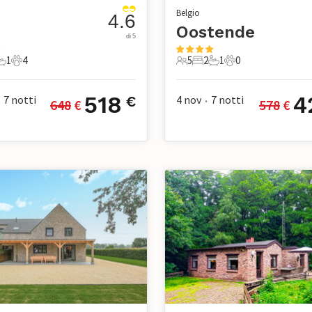
Belgio
4.6
Oostende
di 5
1
4
5
2
1
0
mere da letto
1 Bagno
4 Animali domestici
5 Ospiti
2 Camere da letto
1 Bagno
0 Animali domesti
518
4
7
notti
4 nov
7
notti
€
648
 €
578
 €
•