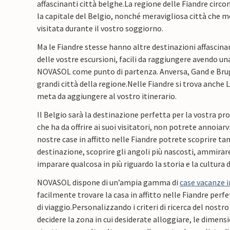
affascinanti città belghe.
La regione delle Fiandre circo
la capitale del Belgio, nonché meravigliosa città che 
visitata durante il vostro soggiorno.
Ma le Fiandre stesse hanno altre destinazioni affascin
delle vostre escursioni, facili da raggiungere avendo un
NOVASOL come punto di partenza. Anversa, Gand e Brug
grandi città della regione.
Nelle Fiandre si trova anche
meta da aggiungere al vostro itinerario.
Il Belgio sarà la destinazione perfetta per la vostra p
che ha da offrire ai suoi visitatori, non potrete annoiarv
nostre case in affitto nelle Fiandre potrete scoprire ta
destinazione, scoprire gli angoli più nascosti, ammirar
imparare qualcosa in più riguardo la storia e la cultura
NOVASOL dispone di un’ampia gamma di
case vacanze i
facilmente trovare la casa in affitto nelle Fiandre perfe
di viaggio.
Personalizzando i criteri di ricerca del nostr
decidere la zona in cui desiderate alloggiare, le dimensi