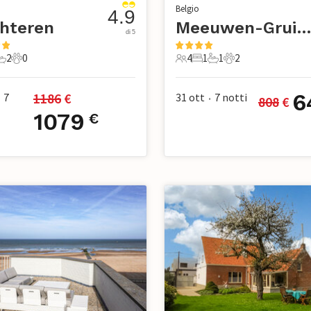
Belgio
4.9
hteren
Meeuwen-Gruitrod
di 5
2
0
4
1
1
2
mere da letto
2 Bagni
0 Animali domestici
4 Ospiti
1 Camera da letto
1 Bagno
2 Animali domesti
6
1186
 €
7
31 ott
7
notti
808
 €
•
1079
€