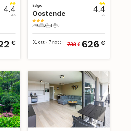
Belgio
4.4
4.4
Oostende
di 5
di 5
6
2
1
0
ci
6 Ospiti
2 Camere da letto
1 Bagno
0 Animali domestici
22
626
31 ott
7
notti
€
€
738
 €
•