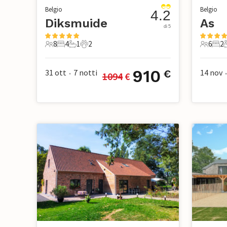
Belgio
Belgio
4.2
Diksmuide
As
di 5
8
4
1
2
6
2
8 Ospiti
4 Camere da letto
1 Bagno
2 Animali domestici
6 Ospiti
2 Ca
910
31 ott
7
notti
14 nov
€
1094
 €
•
•