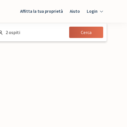
Affitta la tua proprietà
Aiuto
Login
Login
2 ospiti
Cerca
Ospiti
Proprietario