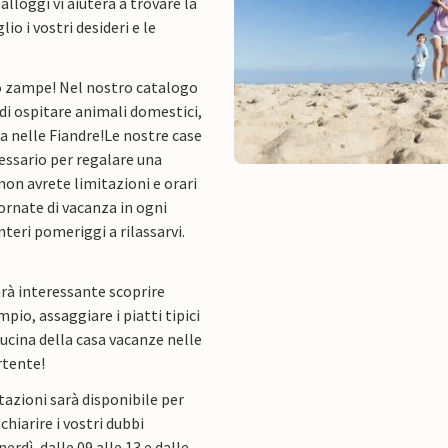
 alloggi vi aiuterà a trovare la
io i vostri desideri e le
ro zampe! Nel nostro catalogo
 di ospitare animali domestici,
a nelle Fiandre!
Le nostre case
essario per regalare una
non avrete limitazioni e orari
ornate di vacanza in ogni
teri pomeriggi a rilassarvi.
rà interessante scoprire
pio, assaggiare i piatti tipici
 cucina della casa vacanze nelle
rtente!
azioni sarà disponibile per
chiarire i vostri dubbi
rdì, dalle 09 alle 13 e dalle