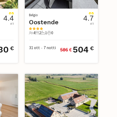
Belgio
4.4
4.7
Oostende
di 5
di 5
4
2
1
0
ci
4 Ospiti
2 Camere da letto
1 Bagno
0 Animali domestici
30
504
31 ott
7
notti
€
€
586
 €
•