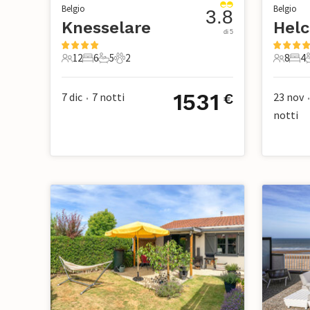
Belgio
Belgio
3.8
Knesselare
Helc
di 5
12
6
5
2
8
4
12 Ospiti
6 Camere da letto
5 Bagni
2 Animali domestici
8 Ospiti
4 Ca
1531
7 dic
7
notti
23 nov
€
•
•
notti