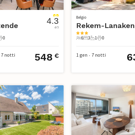
Belgio
4.3
tende
Rekem-Lanaken
di 5
0
6
3
1
0
agno
0 Animali domestici
6 Ospiti
3 Camere da letto
1 Bagno
0 Animali domesti
548
6
7
notti
1 gen
7
notti
€
•