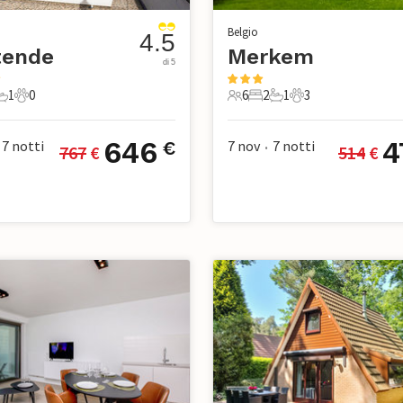
Belgio
4.5
tende
Merkem
di 5
1
0
6
2
1
3
mera da letto
1 Bagno
0 Animali domestici
6 Ospiti
2 Camere da letto
1 Bagno
3 Animali domesti
646
4
7
notti
7 nov
7
notti
€
767
 €
514
 €
•