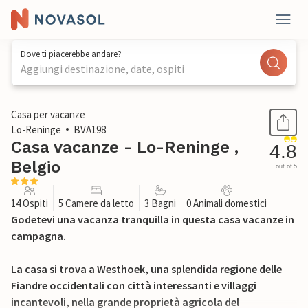
Dove ti piacerebbe andare?
Aggiungi destinazione, date, ospiti
1 / 41
Casa per vacanze
Lo-Reninge
BVA198
Casa vacanze - Lo-Reninge ,
4.8
Belgio
out of 5
14 Ospiti
5 Camere da letto
3 Bagni
0 Animali domestici
Godetevi una vacanza tranquilla in questa casa vacanze in
campagna.
La casa si trova a Westhoek, una splendida regione delle
Fiandre occidentali con città interessanti e villaggi
incantevoli, nella grande proprietà agricola del