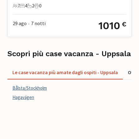
7
4
2
0
7 Ospiti
4 Camere da letto
2 Bagni
0 Animali domestici
1010
29 ago
7
notti
€
•
Scopri più case vacanza - Uppsala
Le case vacanza più amate dagli ospiti - Uppsala
Offer
Bålsta/Stockholm
Hagavägen