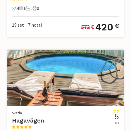
4
1
1
0
4 Ospiti
1 Camera da letto
1 Bagno
0 Animali domestici
420
19 set
7
notti
€
572
 €
•
Svezia
5
Hagavägen
di 5