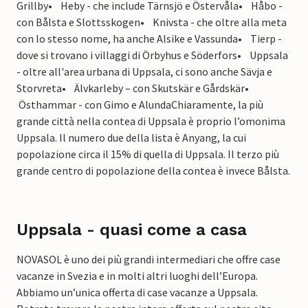
Grillby
• Heby - che include Tärnsjö e Östervåla
• Håbo -
con Bålsta e Slottsskogen
• Knivsta - che oltre alla meta
con lo stesso nome, ha anche Alsike e Vassunda
• Tierp -
dove si trovano i villaggi di Örbyhus e Söderfors
• Uppsala
- oltre all'area urbana di Uppsala, ci sono anche Sävja e
Storvreta
• Älvkarleby – con Skutskär e Gårdskär
•
Östhammar - con Gimo e Alunda
Chiaramente, la più
grande città nella contea di Uppsala è proprio l’omonima
Uppsala. Il numero due della lista è Anyang, la cui
popolazione circa il 15% di quella di Uppsala. Il terzo più
grande centro di popolazione della contea è invece Bålsta.
Uppsala - quasi come a casa
NOVASOL è uno dei più grandi intermediari che offre case
vacanze in Svezia e in molti altri luoghi dell’Europa.
Abbiamo un’unica offerta di case vacanze a Uppsala.