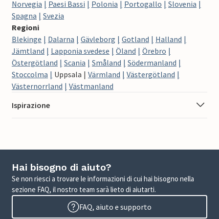
Norvegia
Paesi Bassi
Polonia
Portogallo
Slovenia
Spagna
Svezia
Regioni
Blekinge
Dalarna
Gävleborg
Gotland
Halland
Jämtland
Lapponia svedese
Öland
Örebro
Östergötland
Scania
Småland
Södermanland
Stoccolma
Uppsala
Värmland
Västergötland
Västernorrland
Västmanland
Ispirazione
Hai bisogno di aiuto?
Se non riesci a trovare le informazioni di cui hai bisogno nella
sezione FAQ, il nostro team sarà lieto di aiutarti.
FAQ, aiuto e supporto