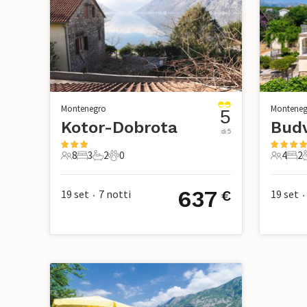
Montenegro
Monteneg
5
Kotor-Dobrota
di 5
8
3
2
0
4
2
8 Ospiti
3 Camere da letto
2 Bagni
0 Animali domestici
4 Ospiti
2 Ca
637
19 set
7
notti
19 set
€
•
•