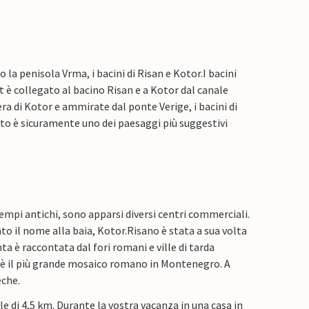
 la penisola Vrma, i bacini di Risan e Kotor.
I bacini
 è collegato al bacino Risan e a Kotor dal canale
era di Kotor e ammirate dal ponte Verige, i bacini di
esto è sicuramente uno dei paesaggi più suggestivi
empi antichi, sono apparsi diversi centri commerciali.
to il nome alla baia, Kotor.
Risano è stata a sua volta
a è raccontata dal fori romani e ville di tarda
 è il più grande mosaico romano in Montenegro. A
eche.
le di 4,5 km. Durante la vostra vacanza in una casa in