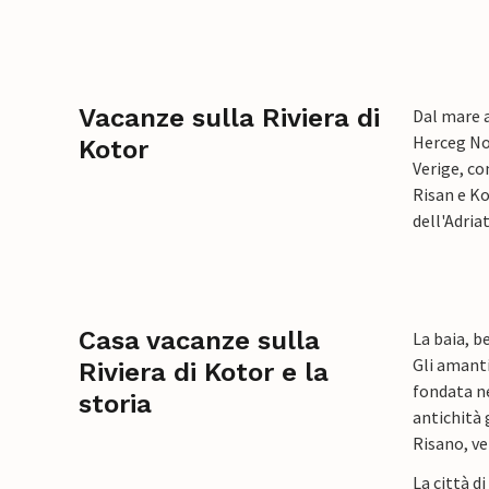
Vacanze sulla Riviera di
Dal mare a
Herceg Nov
Kotor
Verige, co
Risan e Ko
dell'Adria
Casa vacanze sulla
La baia, b
Gli amanti
Riviera di Kotor e la
fondata ne
storia
antichità 
Risano, ve
La città d