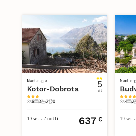
Montenegro
Monteneg
5
Kotor-Dobrota
di 5
8
3
2
0
4
2
8 Ospiti
3 Camere da letto
2 Bagni
0 Animali domestici
4 Ospiti
2 Ca
637
19 set
7
notti
19 set
€
•
•