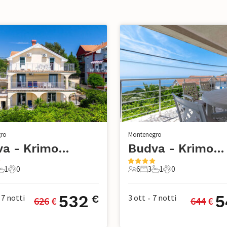
ro
Montenegro
Budva - Krimovice
Budva - Krimovice
1
0
6
3
1
0
mere da letto
1 Bagno
0 Animali domestici
6 Ospiti
3 Camere da letto
1 Bagno
0 Animali domesti
532
5
7
notti
3 ott
7
notti
€
626
 €
644
 €
•