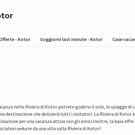
otor
Offerte - Kotor
Soggiorni last minute - Kotor
Case vacan
canza nella Riviera di Kotor potrete godervi il sole, le spiagge di s
una destinazione che delizierà tutti i visitatori. La Riviera di Kotor
nazione per una vacanza attiva con gli amici.
Inoltre, la baia off
sciatevi sedurre da una villa sulla Riviera di Kotor!