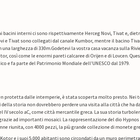
i bacini interni ci sono rispettivamente Herceg Novi, Tivat e, dietro
i e Tivat sono collegati dal canale Kumbor, mentre il bacino Tivat
n una larghezza di 330m.
Godetevi la vostra casa vacanza sulla Rivi
tor, così come le enormi pareti calcaree di Orijen e di Lovcen. Qu
tico e fa parte del Patrimonio Mondiale dell'UNESCO dal 1979.
en protetta dalle intemperie, è stata scoperta molto presto. Nei t
 della storia non dovrebbero perdere una visita alla città che ha da
l IV secolo aC, come città mercantile greca. La sua storia turbolent
grazie ad importanti mosaici. La rappresentazione del dio Hypnos
nne riunita, con 4000 pezzi, la più grande collezione di monete gr
i Kotor e i suoi 5.000 abitanti sono circondati da un muro perimetra