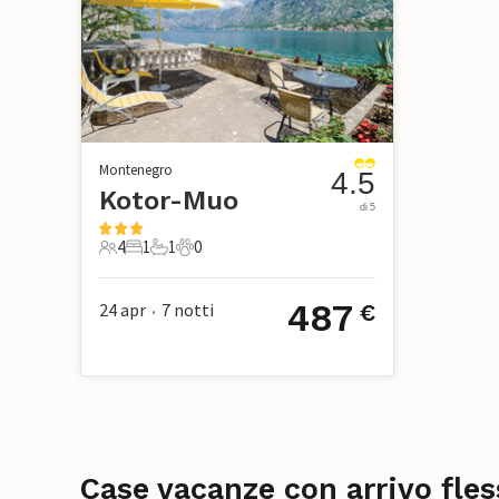
Montenegro
4.5
Kotor-Muo
di 5
4
1
1
0
4 Ospiti
1 Camera da letto
1 Bagno
0 Animali domestici
487
24 apr
7
notti
€
•
Case vacanze con arrivo fles