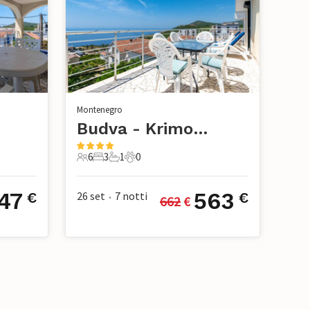
Montenegro
Budva - Krimovice
6
3
1
0
ci
6 Ospiti
3 Camere da letto
1 Bagno
0 Animali domestici
47
563
26 set
7
notti
€
€
662
 €
•