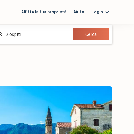
Affitta la tua proprietà
Aiuto
Login
Login
2 ospiti
Cerca
Ospiti
Proprietario