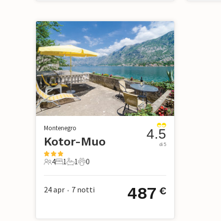
Montenegro
4.5
Kotor-Muo
di 5
4
1
1
0
4 Ospiti
1 Camera da letto
1 Bagno
0 Animali domestici
487
24 apr
7
notti
€
•