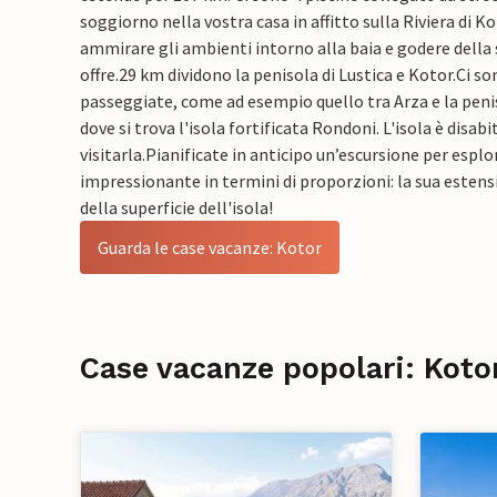
soggiorno nella vostra casa in affitto sulla Riviera di 
ammirare gli ambienti intorno alla baia e godere della 
offre.
29 km dividono la penisola di Lustica e Kotor.
Ci so
passeggiate, come ad esempio quello tra Arza e la penis
dove si trova l'isola fortificata Rondoni. L'isola è disab
visitarla.
Pianificate in anticipo un’escursione per esplor
impressionante in termini di proporzioni: la sua estensi
della superficie dell'isola!
Guarda le case vacanze: Kotor
Case vacanze popolari: Koto