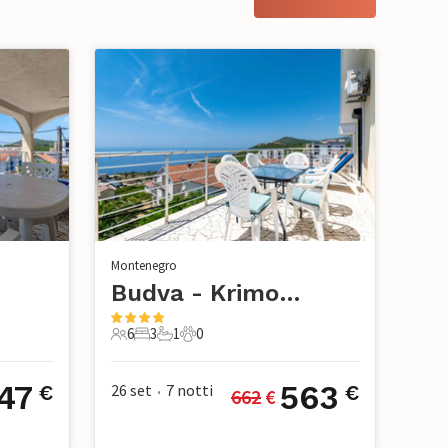
Montenegro
Budva - Krimovice
6
3
1
0
ci
6 Ospiti
3 Camere da letto
1 Bagno
0 Animali domestici
47
563
26 set
7
notti
€
€
662
 €
•