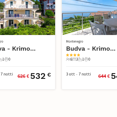
ro
Montenegro
Budva - Krimovice
Budva - Krimovice
1
0
6
3
1
0
mere da letto
1 Bagno
0 Animali domestici
6 Ospiti
3 Camere da letto
1 Bagno
0 Animali domesti
532
5
7
notti
3 ott
7
notti
€
626
 €
644
 €
•