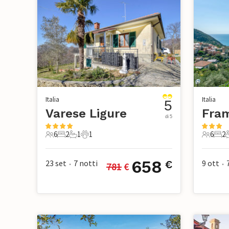
Italia
Italia
5
Varese Ligure
di 5
6
2
1
1
6
2
6 Ospiti
2 Camere da letto
1 Bagno
1 Animale domestico
6 Ospiti
2 Ca
658
23 set
7
notti
9 ott
€
781
 €
•
•