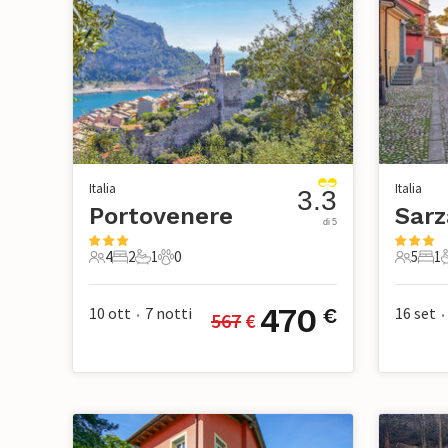
Italia
Italia
3.3
Portovenere
di 5
4
2
1
0
5
1
4 Ospiti
2 Camere da letto
1 Bagno
0 Animali domestici
5 Ospiti
1 Ca
470
10 ott
7
notti
16 set
€
567
 €
•
•