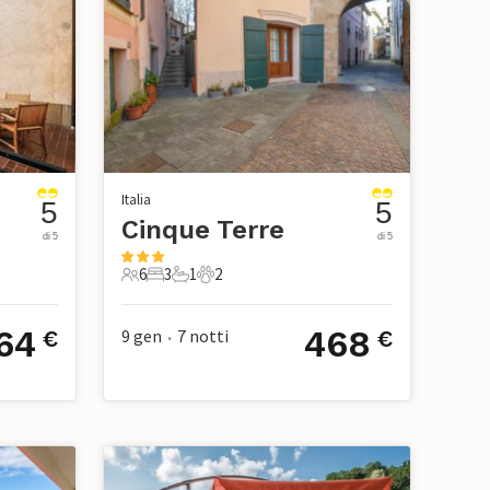
Italia
5
5
Cinque Terre
di 5
di 5
6
3
1
2
ico
6 Ospiti
3 Camere da letto
1 Bagno
2 Animali domestici
64
468
9 gen
7
notti
€
€
•