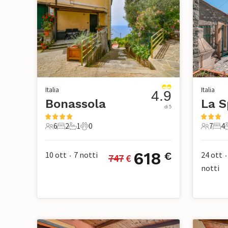
Italia
Italia
4.9
Bonassola
La S
di 5
6
2
1
0
7
4
6 Ospiti
2 Camere da letto
1 Bagno
0 Animali domestici
7 Ospiti
4 Ca
618
10 ott
7
notti
24 ott
€
747
 €
•
•
notti