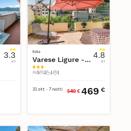
Italia
3.3
4.8
a
Varese Ligure - Cinque Terre
di 5
di 5
5
2
1
1
ci
5 Ospiti
2 Camere da letto
1 Bagno
1 Animale domestico
469
31 ott
7
notti
€
540
 €
•