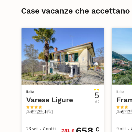
Case vacanze che accettano 
Italia
Italia
5
Varese Ligure
di 5
6
2
1
1
6
2
6 Ospiti
2 Camere da letto
1 Bagno
1 Animale domestico
6 Ospiti
2 Ca
658
23 set
7
notti
9 ott
€
781
 €
•
•