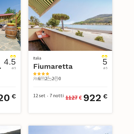
Italia
4.5
5
e Terre
Fiumaretta
di 5
di 5
6
2
2
0
ico
6 Ospiti
2 Camere da letto
2 Bagni
0 Animali domestici
20
922
12 set
7
notti
€
€
1127
 €
•