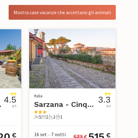
Mostra case vacanze che accettano gli animali
Italia
4.5
3.3
e Terre
Sarzana - Cinque Terre
di 5
di 5
5
1
1
1
ico
5 Ospiti
1 Camera da letto
1 Bagno
1 Animale domestico
20
515
16 set
7
notti
€
€
573
 €
•