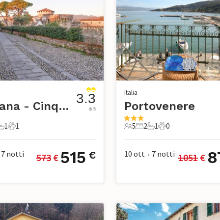
Italia
3.3
Sarzana - Cinque Terre
Portovenere
di 5
1
1
5
2
1
0
mera da letto
1 Bagno
1 Animale domestico
5 Ospiti
2 Camere da letto
1 Bagno
0 Animali domesti
515
8
7
notti
10 ott
7
notti
€
573
 €
1051
 €
•