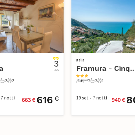
Italia
3
a
Framura - Cinque 
di 5
2
2
6
2
2
1
ti
amere da letto
2 Bagni
2 Animali domestici
6 Ospiti
2 Camere da letto
2 Bagni
1 Animale domest
616
8
7
notti
19 set
7
notti
€
663
 €
940
 €
•