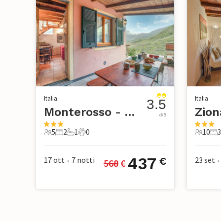
Italia
Italia
3.5
Monterosso - Cinque Terre
Zion
di 5
5
2
1
0
10
3
5 Ospiti
2 Camere da letto
1 Bagno
0 Animali domestici
10 Ospi
3 C
437
17 ott
7
notti
23 set
€
568
 €
•
•