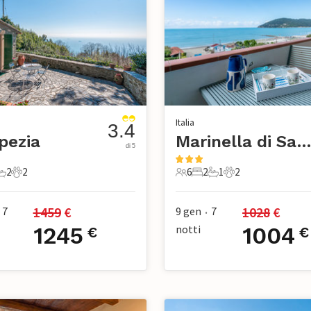
Italia
3.4
pezia
Marinella di Sarzan
di 5
2
2
6
2
1
2
mere da letto
2 Bagni
2 Animali domestici
6 Ospiti
2 Camere da letto
1 Bagno
2 Animali domesti
1459
 €
1028
 €
7
9 gen
7
•
1245
notti
1004
€
€