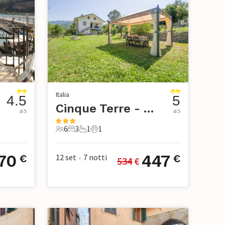
Italia
4.5
5
Cinque Terre - Val di Vara
di 5
di 5
6
3
1
1
ci
6 Ospiti
3 Camere da letto
1 Bagno
1 Animale domestico
70
447
12 set
7
notti
€
€
534
 €
•