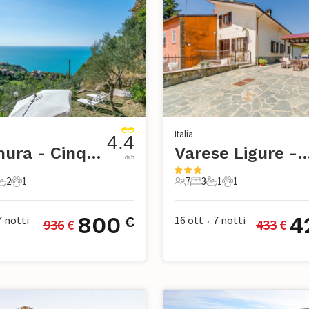
Italia
4.4
Framura - Cinque Terre
Varese Ligure - Cinqu
di 5
2
1
7
3
1
1
mere da letto
2 Bagni
1 Animale domestico
7 Ospiti
3 Camere da letto
1 Bagno
1 Animale domest
800
4
7
notti
16 ott
7
notti
€
936
 €
433
 €
•