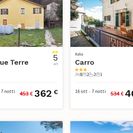
Italia
5
ue Terre
Carro
di 5
8
2
2
1
nimale domestico
8 Ospiti
2 Camere da letto
2 Bagni
1 Animale domest
362
4
7
notti
16 ott
7
notti
€
453
 €
534
 €
•