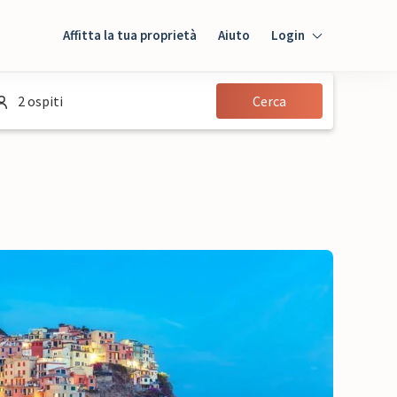
Affitta la tua proprietà
Aiuto
Login
Login
2 ospiti
Cerca
Ospiti
Proprietario