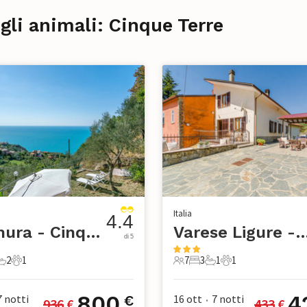
gli animali: Cinque Terre
Italia
4.4
Framura - Cinque Terre
Varese Ligure - Cinqu
di 5
2
1
7
3
1
1
mere da letto
2 Bagni
1 Animale domestico
7 Ospiti
3 Camere da letto
1 Bagno
1 Animale domest
800
4
7
notti
16 ott
7
notti
€
936
 €
433
 €
•