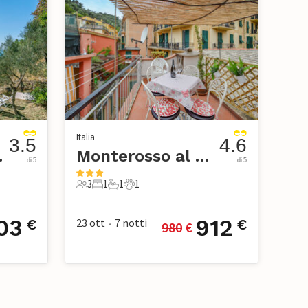
Italia
3.5
4.6
Terre
Monterosso al Mare
di 5
di 5
3
1
1
1
ico
3 Ospiti
1 Camera da letto
1 Bagno
1 Animale domestico
03
912
23 ott
7
notti
€
€
980
 €
•