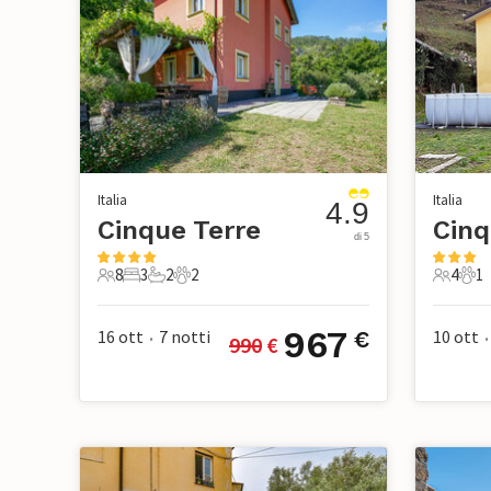
Italia
Italia
4.9
Cinque Terre
Cinq
di 5
8
3
2
2
4
1
8 Ospiti
3 Camere da letto
2 Bagni
2 Animali domestici
4 Ospiti
1 A
967
16 ott
7
notti
10 ott
€
990
 €
•
•