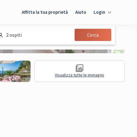
Affitta la tua proprietà
Aiuto
Login
Login
2 ospiti
Cerca
Ospiti
Proprietario
Visualizza tutte le immagini
sioni
Informazioni legali