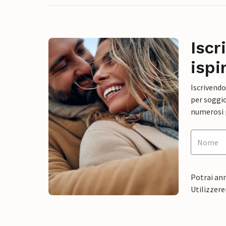
Iscr
ispi
Iscrivendo
per soggio
numerosi p
Potrai ann
Utilizzere