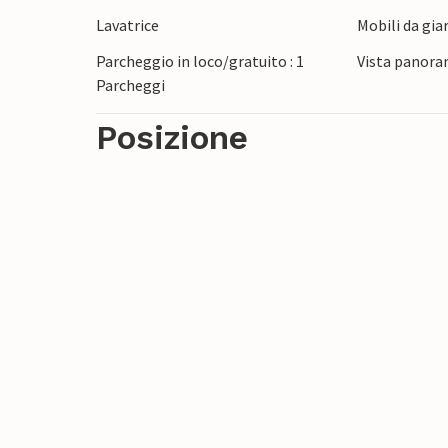
dal 1997. Nello stesso edificio si trova I
Lavatrice
Mobili da gia
numerose o gruppi di amici.
Parcheggio in loco/gratuito : 1
Vista panora
Parcheggi
Posizione