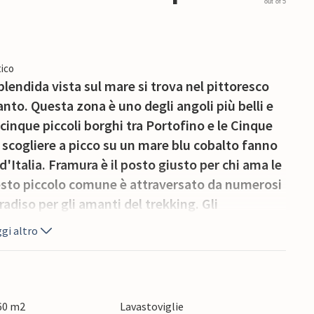
out of 5
ico
lendida vista sul mare si trova nel pittoresco
anto. Questa zona è uno degli angoli più belli e
cinque piccoli borghi tra Portofino e le Cinque
e scogliere a picco su un mare blu cobalto fanno
 d'Italia. Framura è il posto giusto per chi ama le
questo piccolo comune è attraversato da numerosi
adiso per gli amanti del trekking. Gli
ersi la pista ciclabile "Mare e Monti" che da
gi altro
assola: 6 km di percorso pianeggiante e facile
 spettacolare vista sul mare. Le Cinque Terre,
, Manorola e Riomaggiore fanno parte di un
al 1999 e del patrimonio mondiale dell'UNESCO
 60 m2
Lavastoviglie