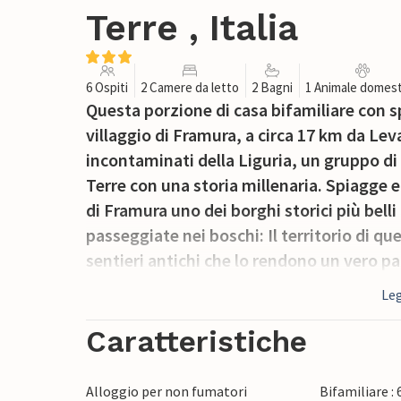
Terre , Italia
6 Ospiti
2 Camere da letto
2 Bagni
1 Animale domest
Questa porzione di casa bifamiliare con sp
villaggio di Framura, a circa 17 km da Lev
incontaminati della Liguria, un gruppo di 
Terre con una storia millenaria. Spiagge 
di Framura uno dei borghi storici più belli
passeggiate nei boschi: Il territorio di 
sentieri antichi che lo rendono un vero par
appassionati di ciclismo non possono perd
Leg
Framura porta a Levanto passando per Bon
lungo la vecchia linea ferroviaria con una
Caratteristiche
Monterosso al Mare, Vernazza, Corniglia
parco nazionale, di una riserva marina d
Alloggio per non fumatori
Bifamiliare :