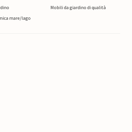
LT018, ideale per una vacanza per famiglie
rdino
Mobili da giardino di qualità
mica mare/lago