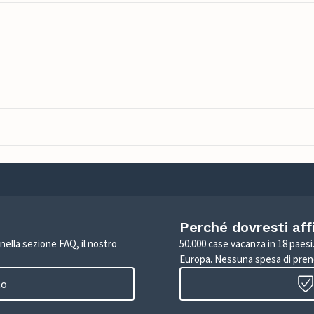
Perché dovresti aff
 nella sezione FAQ, il nostro
50.000 case vacanza in 18 paesi. 
Europa. Nessuna spesa di pren
to