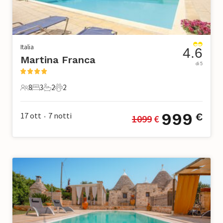
Italia
4.6
Martina Franca
di 5
8
3
2
2
8 Ospiti
3 Camere da letto
2 Bagni
2 Animali domestici
999
17 ott
7
notti
€
1099
 €
•