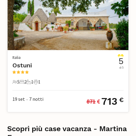
Italia
5
Ostuni
di 5
5
2
1
1
5 Ospiti
2 Camere da letto
1 Bagno
1 Animale domestico
713
19 set
7
notti
€
871
 €
•
Scopri più case vacanza - Martina