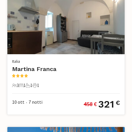
Italia
Martina Franca
3
1
1
1
3 Ospiti
1 Camera da letto
1 Bagno
1 Animale domestico
321
10 ott
7
notti
€
458
 €
•