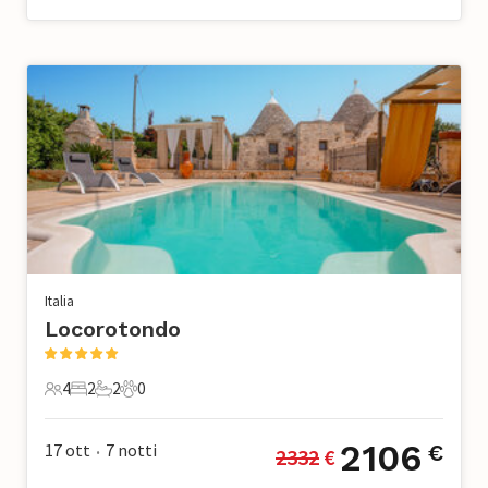
Italia
Locorotondo
4
2
2
0
4 Ospiti
2 Camere da letto
2 Bagni
0 Animali domestici
2106
17 ott
7
notti
€
2332
 €
•