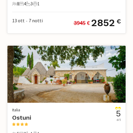
8
4
3
1
8 Ospiti
4 Camere da letto
3 Bagni
1 Animale domestico
2852
13 ott
7
notti
€
3945
 €
•
Italia
5
Ostuni
di 5