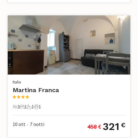
Italia
Martina Franca
3
1
1
1
3 Ospiti
1 Camera da letto
1 Bagno
1 Animale domestico
321
10 ott
7
notti
€
458
 €
•