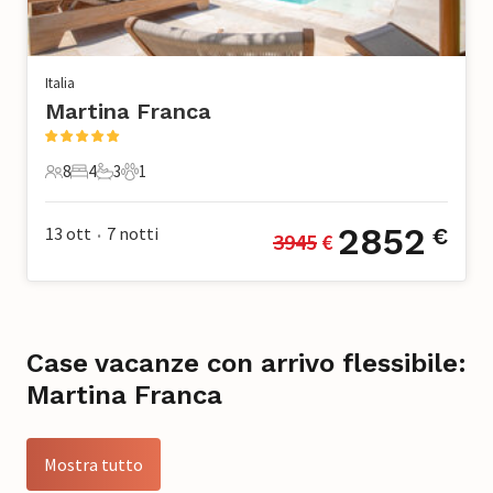
Italia
Martina Franca
8
4
3
1
8 Ospiti
4 Camere da letto
3 Bagni
1 Animale domestico
2852
13 ott
7
notti
€
3945
 €
•
Case vacanze con arrivo flessibile:
Martina Franca
Mostra tutto