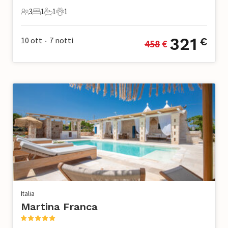
3
1
1
1
3 Ospiti
1 Camera da letto
1 Bagno
1 Animale domestico
321
10 ott
7
notti
€
458
 €
•
Italia
Martina Franca