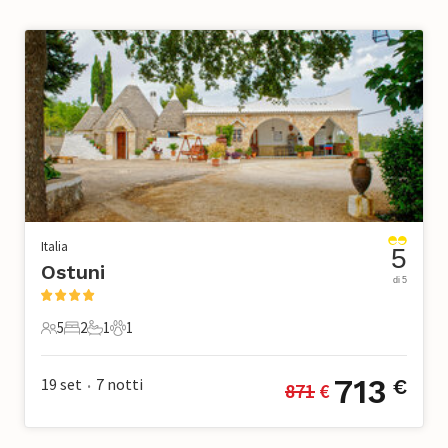
Italia
5
Ostuni
di 5
5
2
1
1
5 Ospiti
2 Camere da letto
1 Bagno
1 Animale domestico
713
19 set
7
notti
€
871
 €
•