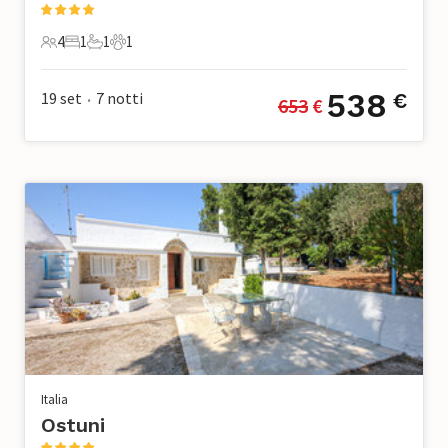
4
1
1
1
4 Ospiti
1 Camera da letto
1 Bagno
1 Animale domestico
538
19 set
7
notti
€
653
 €
•
Italia
Ostuni