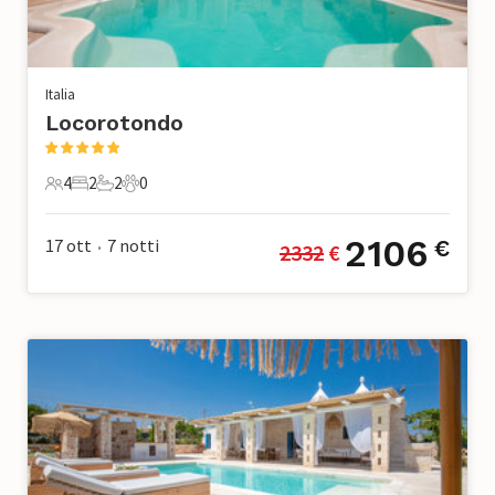
Italia
Locorotondo
4
2
2
0
4 Ospiti
2 Camere da letto
2 Bagni
0 Animali domestici
2106
17 ott
7
notti
€
2332
 €
•