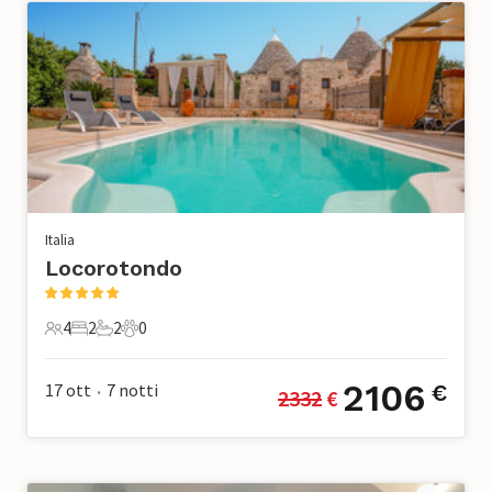
Italia
Locorotondo
4
2
2
0
4 Ospiti
2 Camere da letto
2 Bagni
0 Animali domestici
2106
17 ott
7
notti
€
2332
 €
•