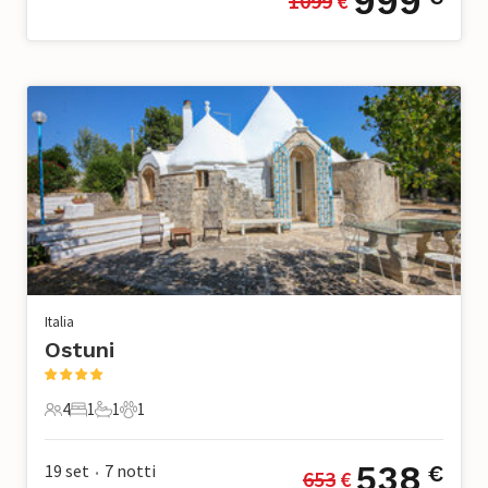
999
1099
 €
Italia
Ostuni
4
1
1
1
4 Ospiti
1 Camera da letto
1 Bagno
1 Animale domestico
538
19 set
7
notti
€
653
 €
•