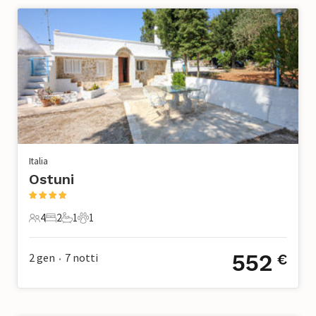
Italia
Ostuni
4
2
1
1
4 Ospiti
2 Camere da letto
1 Bagno
1 Animale domestico
552
2 gen
7
notti
€
•