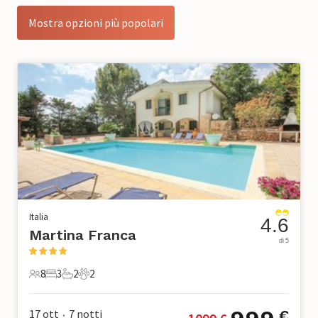
Mostra opzioni più popolari
Italia
4.6
Martina Franca
di 5
8
3
2
2
8 Ospiti
3 Camere da letto
2 Bagni
2 Animali domestici
17 ott
7
notti
€
•