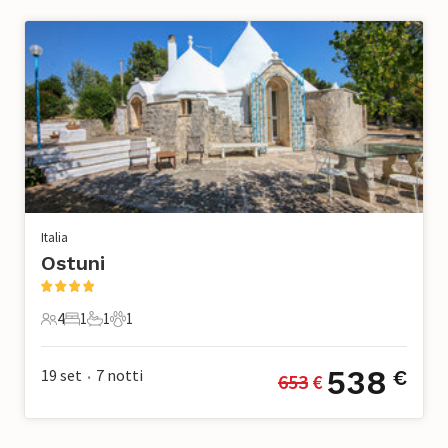
Italia
Ostuni
4
1
1
1
4 Ospiti
1 Camera da letto
1 Bagno
1 Animale domestico
538
19 set
7
notti
€
653
 €
•