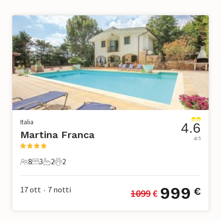
Italia
4.6
Martina Franca
di 5
8
3
2
2
8 Ospiti
3 Camere da letto
2 Bagni
2 Animali domestici
999
17 ott
7
notti
€
1099
 €
•