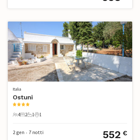
Italia
Ostuni
4
2
1
1
4 Ospiti
2 Camere da letto
1 Bagno
1 Animale domestico
552
2 gen
7
notti
€
•