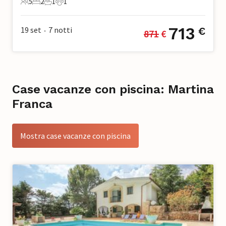
5
2
1
1
5 Ospiti
2 Camere da letto
1 Bagno
1 Animale domestico
713
19 set
7
notti
€
871
 €
•
Case vacanze con piscina: Martina
Franca
Mostra case vacanze con piscina