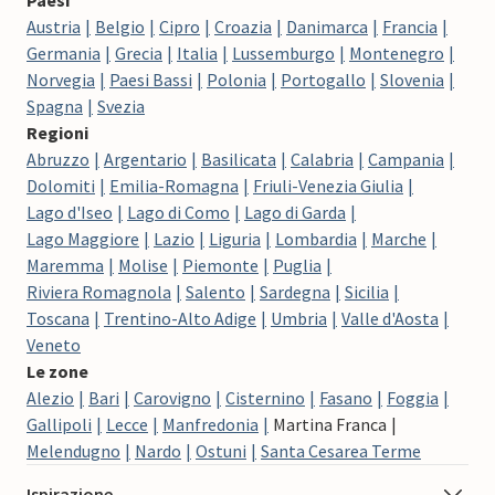
Paesi
Austria
Belgio
Cipro
Croazia
Danimarca
Francia
Germania
Grecia
Italia
Lussemburgo
Montenegro
Norvegia
Paesi Bassi
Polonia
Portogallo
Slovenia
Spagna
Svezia
Regioni
Abruzzo
Argentario
Basilicata
Calabria
Campania
Dolomiti
Emilia-Romagna
Friuli-Venezia Giulia
Lago d'Iseo
Lago di Como
Lago di Garda
Lago Maggiore
Lazio
Liguria
Lombardia
Marche
Maremma
Molise
Piemonte
Puglia
Riviera Romagnola
Salento
Sardegna
Sicilia
Toscana
Trentino-Alto Adige
Umbria
Valle d'Aosta
Veneto
Le zone
Alezio
Bari
Carovigno
Cisternino
Fasano
Foggia
Gallipoli
Lecce
Manfredonia
Martina Franca
Melendugno
Nardo
Ostuni
Santa Cesarea Terme
Ispirazione