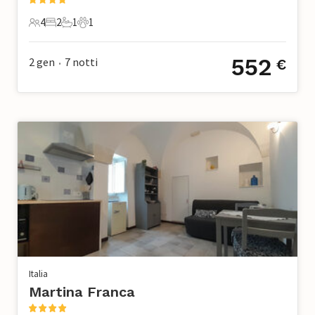
4
2
1
1
4 Ospiti
2 Camere da letto
1 Bagno
1 Animale domestico
552
2 gen
7
notti
€
•
Italia
Martina Franca