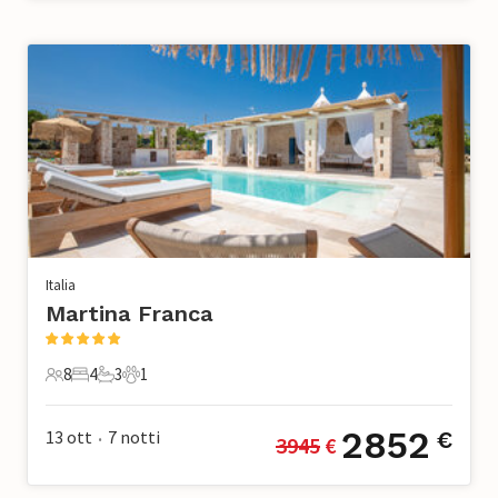
Italia
Martina Franca
8
4
3
1
8 Ospiti
4 Camere da letto
3 Bagni
1 Animale domestico
2852
13 ott
7
notti
€
3945
 €
•