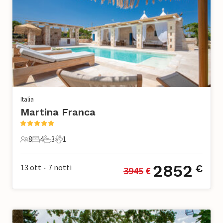
Italia
Martina Franca
8
4
3
1
8 Ospiti
4 Camere da letto
3 Bagni
1 Animale domestico
2852
13 ott
7
notti
€
3945
 €
•