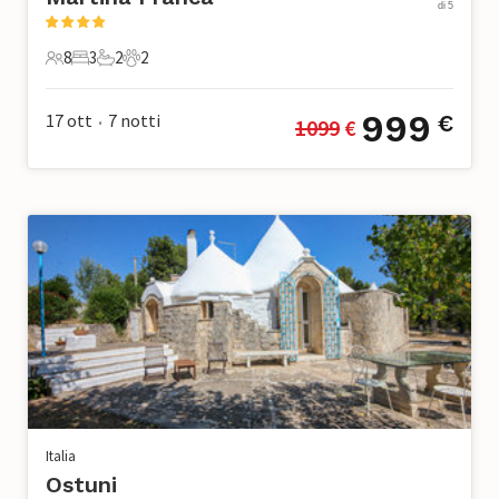
di 5
8
3
2
2
8 Ospiti
3 Camere da letto
2 Bagni
2 Animali domestici
999
17 ott
7
notti
€
1099
 €
•
Italia
Ostuni