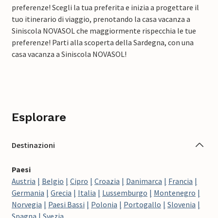
preferenze! Scegli la tua preferita e inizia a progettare il
tuo itinerario di viaggio, prenotando la casa vacanza a
Siniscola NOVASOL che maggiormente rispecchia le tue
preferenze! Parti alla scoperta della Sardegna, con una
casa vacanza a Siniscola NOVASOL!
Esplorare
Destinazioni
Paesi
Austria
Belgio
Cipro
Croazia
Danimarca
Francia
Germania
Grecia
Italia
Lussemburgo
Montenegro
Norvegia
Paesi Bassi
Polonia
Portogallo
Slovenia
Spagna
Svezia