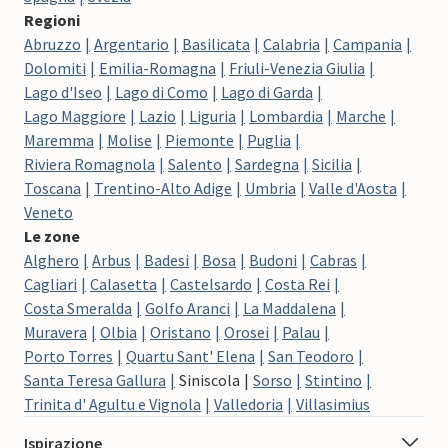
Regioni
Abruzzo
Argentario
Basilicata
Calabria
Campania
Dolomiti
Emilia-Romagna
Friuli-Venezia Giulia
Lago d'Iseo
Lago di Como
Lago di Garda
Lago Maggiore
Lazio
Liguria
Lombardia
Marche
Maremma
Molise
Piemonte
Puglia
Riviera Romagnola
Salento
Sardegna
Sicilia
Toscana
Trentino-Alto Adige
Umbria
Valle d'Aosta
Veneto
Le zone
Alghero
Arbus
Badesi
Bosa
Budoni
Cabras
Cagliari
Calasetta
Castelsardo
Costa Rei
Costa Smeralda
Golfo Aranci
La Maddalena
Muravera
Olbia
Oristano
Orosei
Palau
Porto Torres
Quartu Sant' Elena
San Teodoro
Santa Teresa Gallura
Siniscola
Sorso
Stintino
Trinita d' Agultu e Vignola
Valledoria
Villasimius
Ispirazione