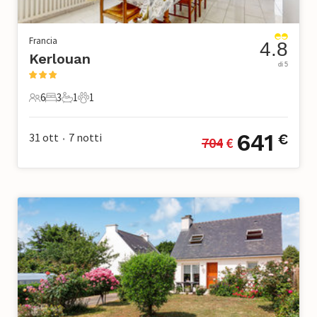
Francia
4.8
Kerlouan
di 5
6
3
1
1
6 Ospiti
3 Camere da letto
1 Bagno
1 Animale domestico
641
31 ott
7
notti
€
704
 €
•