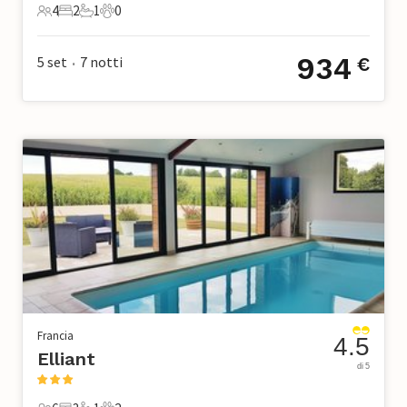
4
2
1
0
4 Ospiti
2 Camere da letto
1 Bagno
0 Animali domestici
934
5 set
7
notti
€
•
Francia
4.5
Elliant
di 5