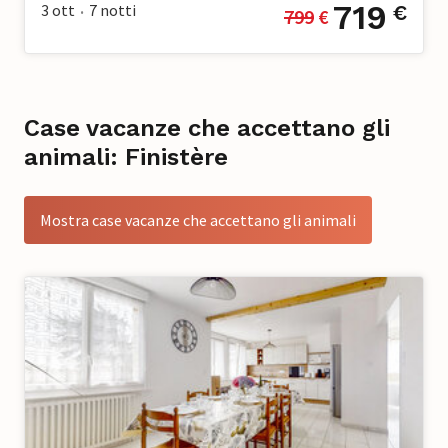
719
3 ott
7
notti
€
799
 €
•
Case vacanze che accettano gli
animali: Finistère
Mostra case vacanze che accettano gli animali