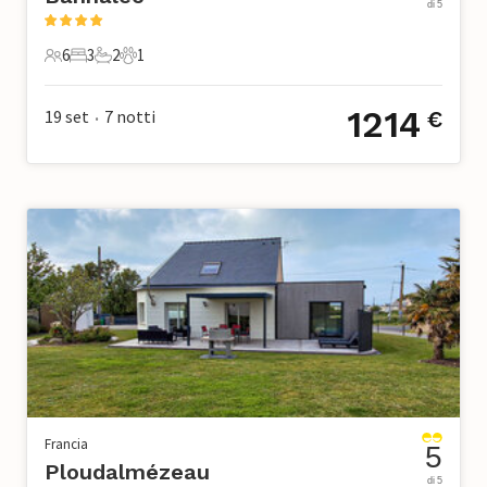
di 5
6
3
2
1
6 Ospiti
3 Camere da letto
2 Bagni
1 Animale domestico
1214
19 set
7
notti
€
•
Francia
5
Ploudalmézeau
di 5