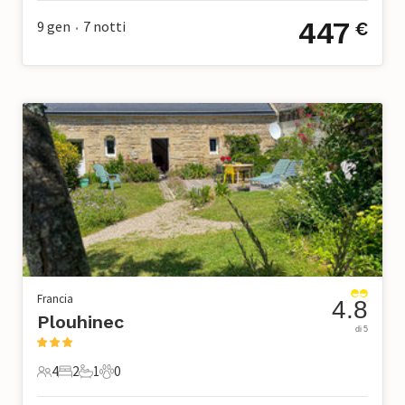
447
9 gen
7
notti
€
•
Francia
4.8
Plouhinec
di 5
4
2
1
0
4 Ospiti
2 Camere da letto
1 Bagno
0 Animali domestici