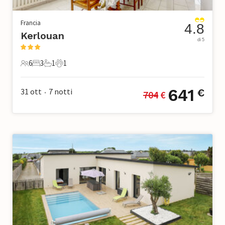
Francia
4.8
Kerlouan
di 5
6
3
1
1
6 Ospiti
3 Camere da letto
1 Bagno
1 Animale domestico
641
31 ott
7
notti
€
704
 €
•