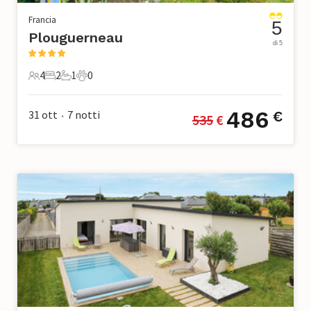
Francia
5
Plouguerneau
di 5
4
2
1
0
4 Ospiti
2 Camere da letto
1 Bagno
0 Animali domestici
486
31 ott
7
notti
€
535
 €
•