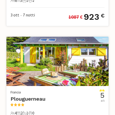
6
3
1
2
6 Ospiti
3 Camere da letto
1 Bagno
2 Animali domestici
923
3 ott
7
notti
€
1087
 €
•
Francia
5
Plouguerneau
di 5
4
2
1
0