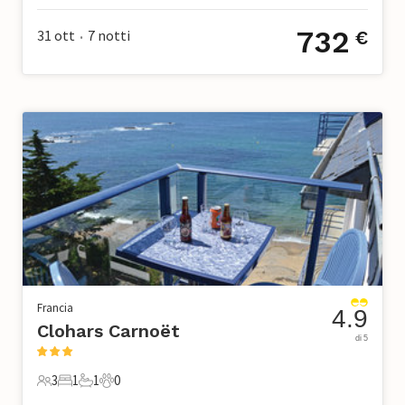
732
31 ott
7
notti
€
•
Francia
4.9
Clohars Carnoët
di 5
3
1
1
0
3 Ospiti
1 Camera da letto
1 Bagno
0 Animali domestici