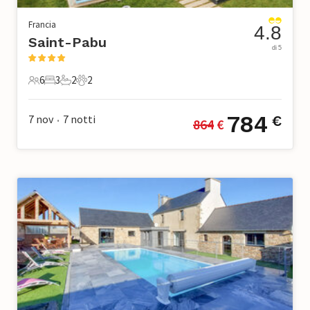
Francia
4.8
Saint-Pabu
di 5
6
3
2
2
6 Ospiti
3 Camere da letto
2 Bagni
2 Animali domestici
784
7 nov
7
notti
€
864
 €
•