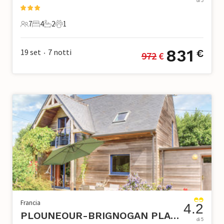
di 5
7
4
2
1
7 Ospiti
4 Camere da letto
2 Bagni
1 Animale domestico
831
19 set
7
notti
€
972
 €
•
Francia
4.2
PLOUNEOUR-BRIGNOGAN PLAGES
di 5