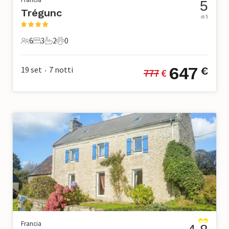
5
Trégunc
di 5
6
3
2
0
6 Ospiti
3 Camere da letto
2 Bagni
0 Animali domestici
647
19 set
7
notti
€
777
 €
•
Francia