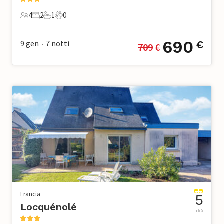
4
2
1
0
4 Ospiti
2 Camere da letto
1 Bagno
0 Animali domestici
690
9 gen
7
notti
€
709
 €
•
Francia
5
Locquénolé
di 5