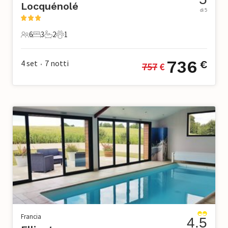
Locquénolé
di 5
6
3
2
1
6 Ospiti
3 Camere da letto
2 Bagni
1 Animale domestico
736
4 set
7
notti
€
757
 €
•
Francia
4.5