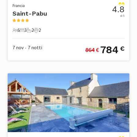
Francia
4.8
Saint-Pabu
di 5
6
3
2
2
6 Ospiti
3 Camere da letto
2 Bagni
2 Animali domestici
784
7 nov
7
notti
€
864
 €
•