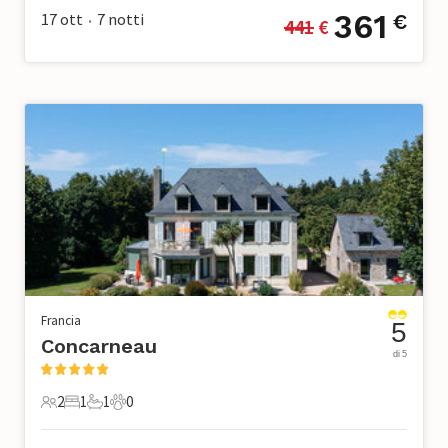
361
17 ott
7
notti
€
441
 €
•
Francia
5
Concarneau
di 5
2
1
1
0
2 Ospiti
1 Camera da letto
1 Bagno
0 Animali domestici