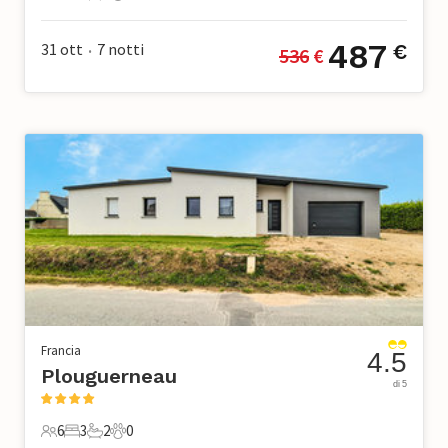
4 Ospiti
2 Camere da letto
1 Bagno
0 Animali domestici
487
31 ott
7
notti
€
536
 €
•
Francia
4.5
Plouguerneau
di 5
6
3
2
0
6 Ospiti
3 Camere da letto
2 Bagni
0 Animali domestici