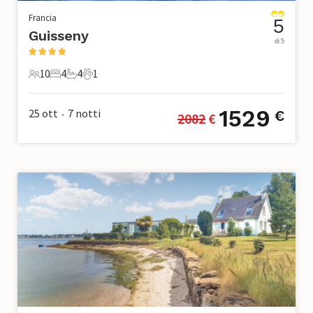
Francia
5
Guisseny
di 5
10
4
4
1
10 Ospiti
4 Camere da letto
4 Bagni
1 Animale domestico
1529
25 ott
7
notti
€
2082
 €
•