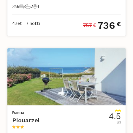
6
3
2
1
6 Ospiti
3 Camere da letto
2 Bagni
1 Animale domestico
736
4 set
7
notti
€
757
 €
•
Francia
4.5
Plouarzel
di 5