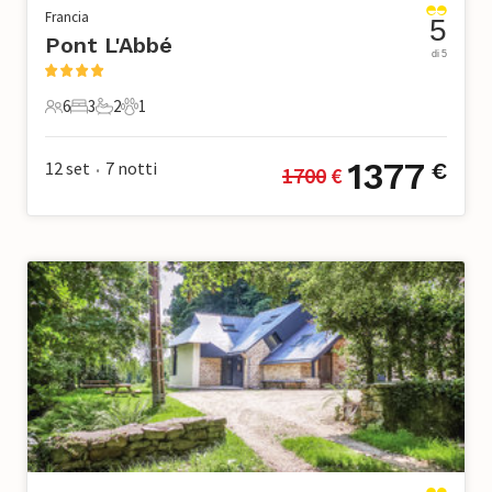
Francia
5
Pont L'Abbé
di 5
6
3
2
1
6 Ospiti
3 Camere da letto
2 Bagni
1 Animale domestico
1377
12 set
7
notti
€
1700
 €
•