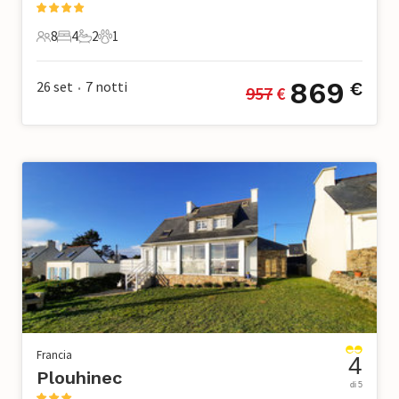
8
4
2
1
8 Ospiti
4 Camere da letto
2 Bagni
1 Animale domestico
869
26 set
7
notti
€
957
 €
•
Francia
4
Plouhinec
di 5