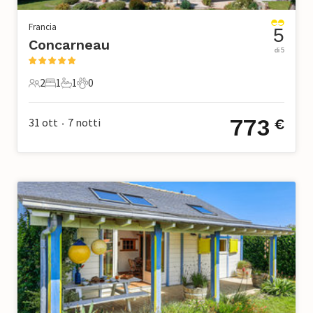
Francia
5
Concarneau
di 5
2
1
1
0
2 Ospiti
1 Camera da letto
1 Bagno
0 Animali domestici
773
31 ott
7
notti
€
•