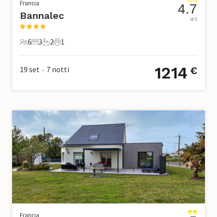
Francia
4.7
Bannalec
di 5
6
3
2
1
6 Ospiti
3 Camere da letto
2 Bagni
1 Animale domestico
1214
19 set
7
notti
€
•
Francia