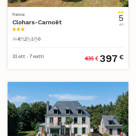
Francia
5
Clohars-Carnoët
di 5
4
2
1
0
4 Ospiti
2 Camere da letto
1 Bagno
0 Animali domestici
397
31 ott
7
notti
€
435
 €
•