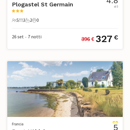
4.8
Plogastel St Germain
di 5
5
3
2
0
5 Ospiti
3 Camere da letto
2 Bagni
0 Animali domestici
327
26 set
7
notti
€
396
 €
•
Francia
5