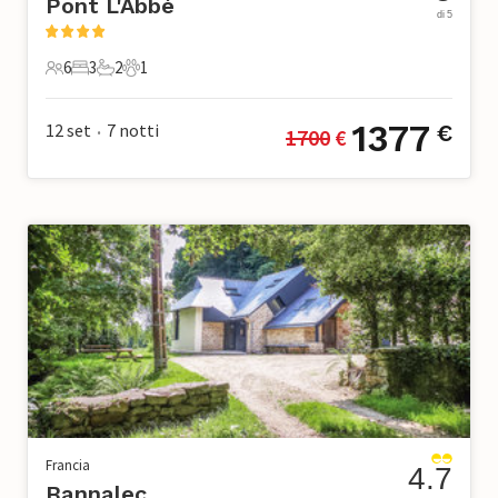
Pont L'Abbé
di 5
6
3
2
1
6 Ospiti
3 Camere da letto
2 Bagni
1 Animale domestico
1377
12 set
7
notti
€
1700
 €
•
Francia
4.7
Bannalec