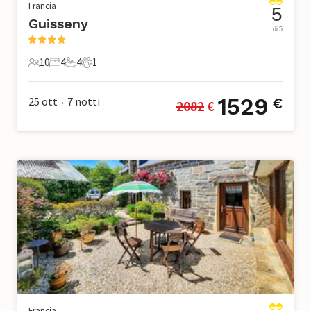
Francia
5
Guisseny
di 5
10
4
4
1
10 Ospiti
4 Camere da letto
4 Bagni
1 Animale domestico
1529
25 ott
7
notti
€
2082
 €
•
Francia