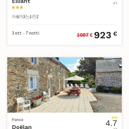
Elliant
di 5
6
3
1
2
6 Ospiti
3 Camere da letto
1 Bagno
2 Animali domestici
923
3 ott
7
notti
€
1087
 €
•
Francia
4.7
Doëlan