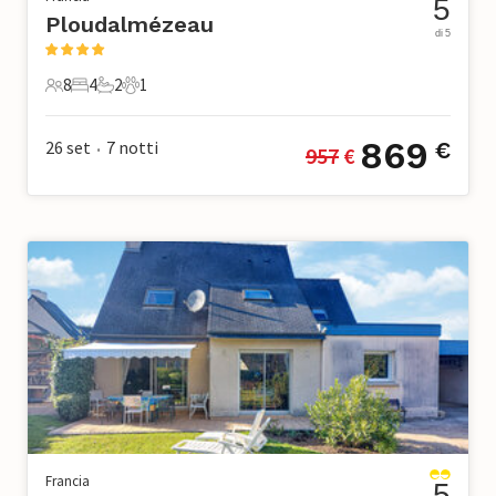
5
Ploudalmézeau
di 5
8
4
2
1
8 Ospiti
4 Camere da letto
2 Bagni
1 Animale domestico
869
26 set
7
notti
€
957
 €
•
Francia
5