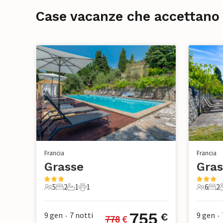
Case vacanze che accettano 
Francia
Francia
Grasse
Gras
5
2
1
1
6
2
5 Ospiti
2 Camere da letto
1 Bagno
1 Animale domestico
6 Ospiti
2 Ca
755
9 gen
7
notti
9 gen
€
778
 €
•
•