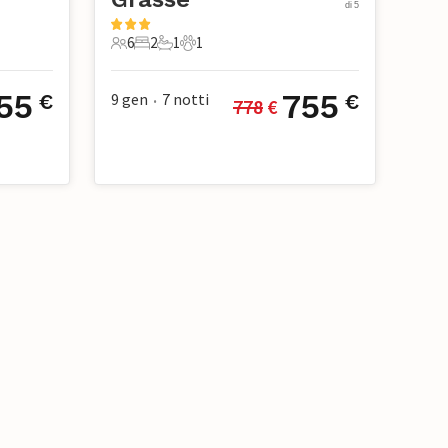
di 5
6
2
1
1
ico
6 Ospiti
2 Camere da letto
1 Bagno
1 Animale domestico
55
755
9 gen
7
notti
€
€
778
 €
•