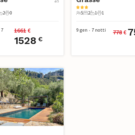
di 5
2
0
5
2
1
1
mere da letto
2 Bagni
0 Animali domestici
5 Ospiti
2 Camere da letto
1 Bagno
1 Animale domest
7
1661
 €
7
9 gen
7
notti
778
 €
•
1528
€