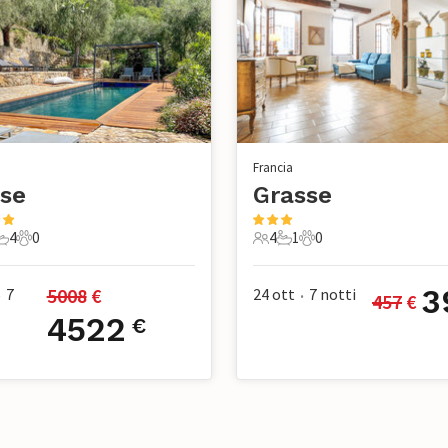
Francia
se
Grasse
4
0
4
1
0
mere da letto
4 Bagni
0 Animali domestici
4 Ospiti
1 Bagno
0 Animali domestici
3
5008
 €
7
24 ott
7
notti
457
 €
•
•
4522
€