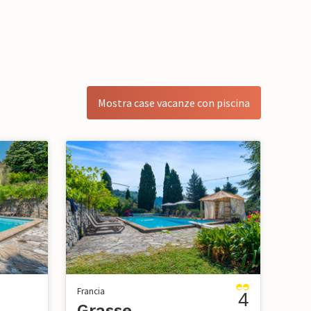
Mostra case vacanze con piscina
Francia
4
Grasse