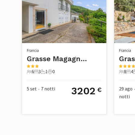
Francia
Francia
Grasse Magagnosc
Gras
6
3
1
0
8
4
6 Ospiti
3 Camere da letto
1 Bagno
0 Animali domestici
8 Ospiti
4 Ca
3202
5 set
7
notti
29 ago
€
•
notti