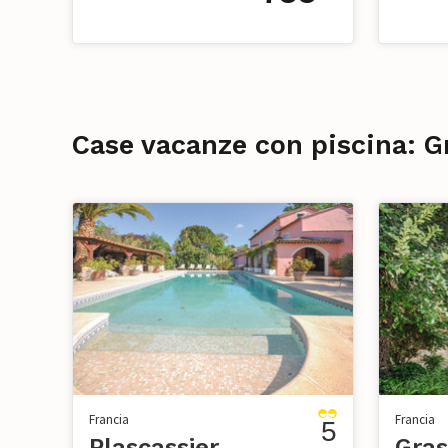
Case vacanze con piscina: G
Francia
Francia
5
Plascassier
Gras