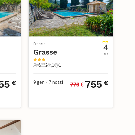
Francia
4
Grasse
di 5
6
2
1
1
ico
6 Ospiti
2 Camere da letto
1 Bagno
1 Animale domestico
55
755
9 gen
7
notti
€
€
778
 €
•