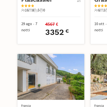
di 5
16
8
5
0
6
3
16 Ospiti
8 Camere da letto
5 Bagni
0 Animali domestici
6 Ospiti
3 Ca
4567
 €
29 ago
7
10 ott
•
•
notti
3352
notti
€
Francia
Francia