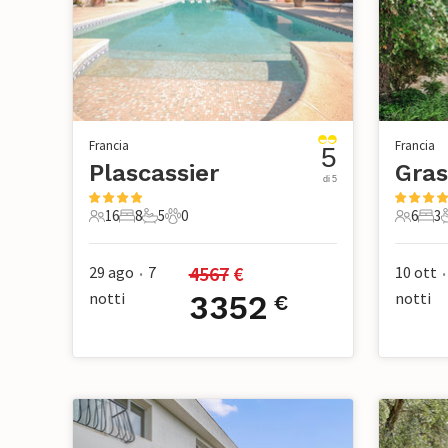
Francia
Francia
5
Plascassier
Gras
di 5
16
8
5
0
6
3
16 Ospiti
8 Camere da letto
5 Bagni
0 Animali domestici
6 Ospiti
3 Ca
4567
 €
29 ago
7
10 ott
•
•
notti
3352
notti
€