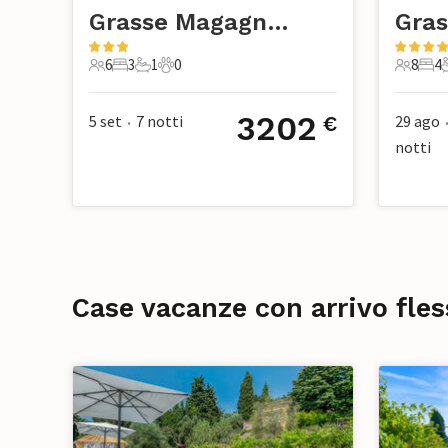
Grasse Magagnosc
Gras
6
3
1
0
8
4
6 Ospiti
3 Camere da letto
1 Bagno
0 Animali domestici
8 Ospiti
4 Ca
3202
5 set
7
notti
29 ago
€
•
notti
Case vacanze con arrivo fles