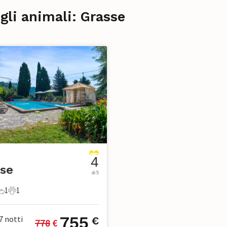
gli animali: Grasse
4
se
di 5
1
1
mere da letto
1 Bagno
1 Animale domestico
755
7
notti
€
778
 €