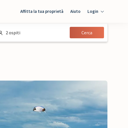
Affitta la tua proprietà
Aiuto
Login
Login
2 ospiti
Cerca
Ospiti
Proprietario