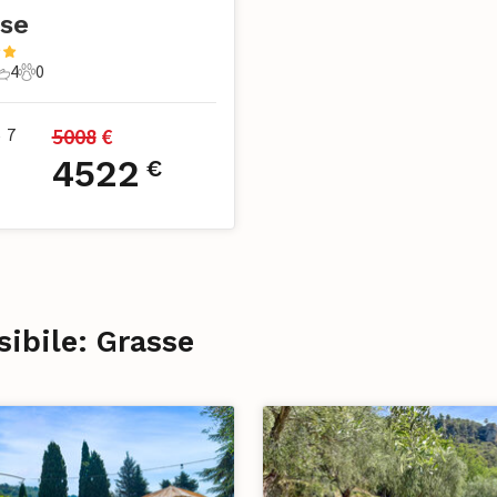
se
4
0
mere da letto
4 Bagni
0 Animali domestici
5008
 €
7
•
4522
€
sibile: Grasse