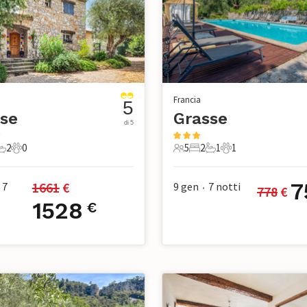
Francia
5
se
Grasse
di 5
2
0
5
2
1
1
mere da letto
2 Bagni
0 Animali domestici
5 Ospiti
2 Camere da letto
1 Bagno
1 Animale domest
7
1661
 €
7
9 gen
7
notti
778
 €
•
1528
€