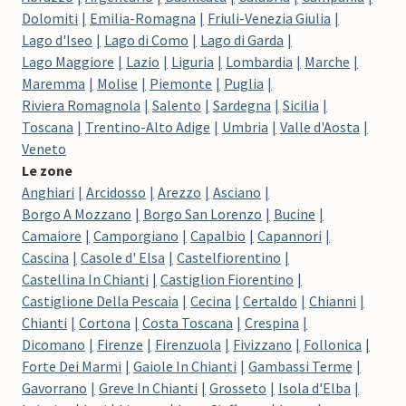
Dolomiti
Emilia-Romagna
Friuli-Venezia Giulia
Lago d'Iseo
Lago di Como
Lago di Garda
Lago Maggiore
Lazio
Liguria
Lombardia
Marche
Maremma
Molise
Piemonte
Puglia
Riviera Romagnola
Salento
Sardegna
Sicilia
Toscana
Trentino-Alto Adige
Umbria
Valle d'Aosta
Veneto
Le zone
Anghiari
Arcidosso
Arezzo
Asciano
Borgo A Mozzano
Borgo San Lorenzo
Bucine
Camaiore
Camporgiano
Capalbio
Capannori
Cascina
Casole d' Elsa
Castelfiorentino
Castellina In Chianti
Castiglion Fiorentino
Castiglione Della Pescaia
Cecina
Certaldo
Chianni
Chianti
Cortona
Costa Toscana
Crespina
Dicomano
Firenze
Firenzuola
Fivizzano
Follonica
Forte Dei Marmi
Gaiole In Chianti
Gambassi Terme
Gavorrano
Greve In Chianti
Grosseto
Isola d'Elba