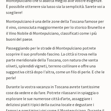
Montepulciano che si adatta meglio alle vostre esigenze.
È possibile ottenere sia lusso sia la semplicità. Sarete voi a
scegliere!
Montepulciano è una delle zone della Toscana famose per
il vino, conosciuta maggiormente per lo storico Brunello e
il Vino Nobile di Montepulciano, classificati come i più
buoni del paese.
Passeggiando per le strade di Montepulciano potrete
scoprire il suo profondo fascino. La città si trova nella
parte meridionale della Toscana, con natura che vanta
oliveti, splendidi vigneti, terreno collinare e offre una
suggestiva città dopo l'altra, come un filo di perle. E che le
perle!
Durante la vostra vacanza in Toscana avrete tantissime
cose da vedere e da fare. Potrete rilassarvi in spiaggia o
esplorare le sue numerose città d’arte, assaggiare i
deliziosi piatti tipici della cucina locale e degustare i
famosi e prestigiosi vini come il Montepulciano. Durante il