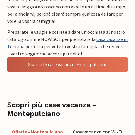
vostro soggiorno toscano non avrete un attimo di tempo
per annoiarvi, perché ci sarà sempre qualcosa da fare per
voi e la vostra famiglia!
Preparate le valigie e correte a dare un’occhiata al nostro
catalogo online NOVASOL per prenotare la
casa vacanze in
Toscana
perfetta per voi e la vostra famiglia, che renderà
il vostro soggiorno ancora più bello!
Guarda le case vacanze: Montepulciano
Scopri più case vacanza -
Montepulciano
Offerte - Montepulciano
Case vacanza con Wi-Fi
C