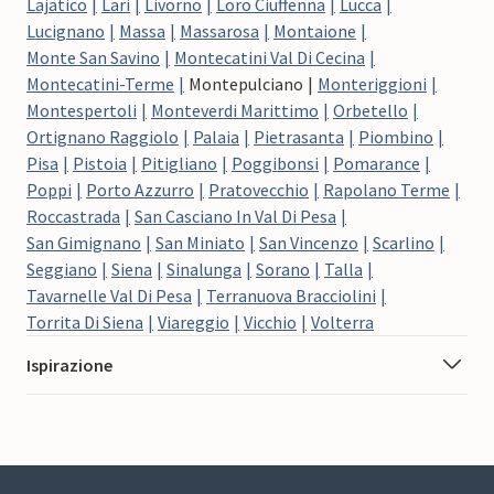
Lajatico
Lari
Livorno
Loro Ciuffenna
Lucca
Lucignano
Massa
Massarosa
Montaione
Monte San Savino
Montecatini Val Di Cecina
Montecatini-Terme
Montepulciano
Monteriggioni
Montespertoli
Monteverdi Marittimo
Orbetello
Ortignano Raggiolo
Palaia
Pietrasanta
Piombino
Pisa
Pistoia
Pitigliano
Poggibonsi
Pomarance
Poppi
Porto Azzurro
Pratovecchio
Rapolano Terme
Roccastrada
San Casciano In Val Di Pesa
San Gimignano
San Miniato
San Vincenzo
Scarlino
Seggiano
Siena
Sinalunga
Sorano
Talla
Tavarnelle Val Di Pesa
Terranuova Bracciolini
Torrita Di Siena
Viareggio
Vicchio
Volterra
Ispirazione