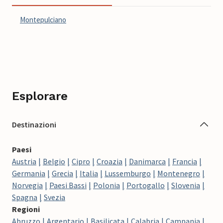
Montepulciano
Esplorare
Destinazioni
Paesi
Austria
Belgio
Cipro
Croazia
Danimarca
Francia
Germania
Grecia
Italia
Lussemburgo
Montenegro
Norvegia
Paesi Bassi
Polonia
Portogallo
Slovenia
Spagna
Svezia
Regioni
Abruzzo
Argentario
Basilicata
Calabria
Campania