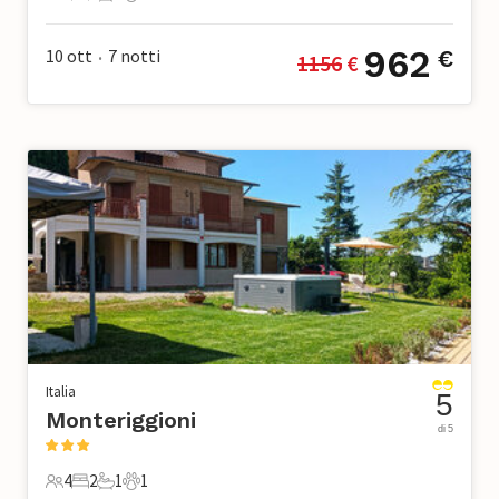
6 Ospiti
2 Camere da letto
1 Bagno
1 Animale domestico
962
10 ott
7
notti
€
1156
 €
•
Italia
5
Monteriggioni
di 5
4
2
1
1
4 Ospiti
2 Camere da letto
1 Bagno
1 Animale domestico