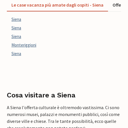
Le case vacanza più amate dagli ospiti - Siena
Offerte 
Siena
Siena
Siena
Monteriggioni
Siena
Cosa visitare a Siena
A Siena l'offerta culturale è oltremodo vastissima. Ci sono
numerosi musei, palazzi e monumenti pubblici, così come
diverse ville e chiese. Tra le tante possibilità, ecco quelle
che assolutamente non potete perdervi: