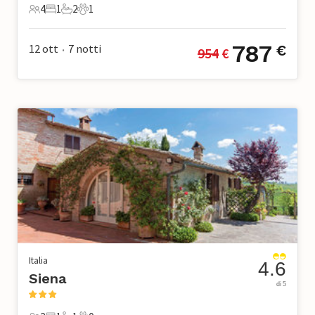
4
1
2
1
4 Ospiti
1 Camera da letto
2 Bagni
1 Animale domestico
787
12 ott
7
notti
€
954
 €
•
Italia
4.6
Siena
di 5