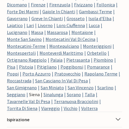
Dicomano
Firenze
Firenzuola
Fivizzano
Follonica
Forte Dei Marmi
Gaiole In Chianti
Gambassi Terme
Gavorrano
Greve In Chianti
Grosseto
Isola d'Elba
Lajatico
Lari
Livorno
Loro Ciuffenna
Lucca
Lucignano
Massa
Massarosa
Montaione
Monte San Savino
Montecatini Val Di Cecina
Montecatini-Terme
Montepulciano
Monteriggioni
Montespertoli
Monteverdi Marittimo
Orbetello
Ortignano Raggiolo
Palaia
Pietrasanta
Piombino
Pisa
Pistoia
Pitigliano
Poggibonsi
Pomarance
Poppi
Porto Azzurro
Pratovecchio
Rapolano Terme
Roccastrada
San Casciano In Val Di Pesa
San Gimignano
San Miniato
San Vincenzo
Scarlino
Seggiano
Siena
Sinalunga
Sorano
Talla
Tavarnelle Val Di Pesa
Terranuova Bracciolini
Torrita Di Siena
Viareggio
Vicchio
Volterra
Ispirazione