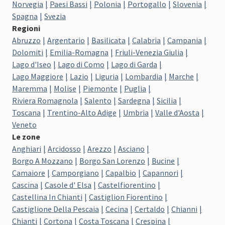
Norvegia
Paesi Bassi
Polonia
Portogallo
Slovenia
Spagna
Svezia
Regioni
Abruzzo
Argentario
Basilicata
Calabria
Campania
Dolomiti
Emilia-Romagna
Friuli-Venezia Giulia
Lago d'Iseo
Lago di Como
Lago di Garda
Lago Maggiore
Lazio
Liguria
Lombardia
Marche
Maremma
Molise
Piemonte
Puglia
Riviera Romagnola
Salento
Sardegna
Sicilia
Toscana
Trentino-Alto Adige
Umbria
Valle d'Aosta
Veneto
Le zone
Anghiari
Arcidosso
Arezzo
Asciano
Borgo A Mozzano
Borgo San Lorenzo
Bucine
Camaiore
Camporgiano
Capalbio
Capannori
Cascina
Casole d' Elsa
Castelfiorentino
Castellina In Chianti
Castiglion Fiorentino
Castiglione Della Pescaia
Cecina
Certaldo
Chianni
Chianti
Cortona
Costa Toscana
Crespina