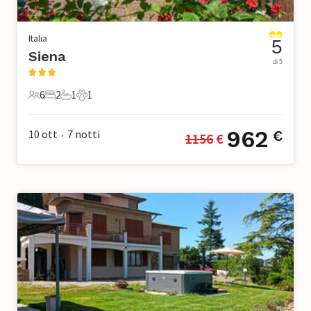
Italia
5
Siena
di 5
6
2
1
1
6 Ospiti
2 Camere da letto
1 Bagno
1 Animale domestico
962
10 ott
7
notti
€
1156
 €
•