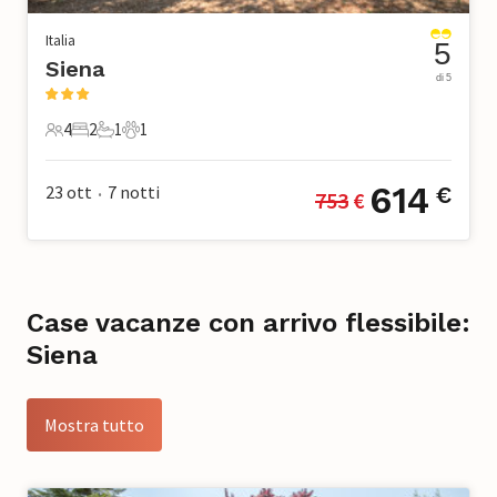
Italia
5
Siena
di 5
4
2
1
1
4 Ospiti
2 Camere da letto
1 Bagno
1 Animale domestico
614
23 ott
7
notti
€
753
 €
•
Case vacanze con arrivo flessibile:
Siena
Mostra tutto