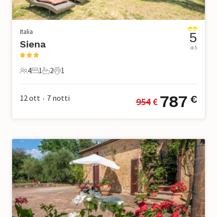
Italia
5
Siena
di 5
4
1
2
1
4 Ospiti
1 Camera da letto
2 Bagni
1 Animale domestico
787
12 ott
7
notti
€
954
 €
•