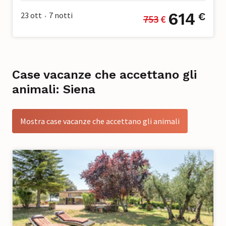
614
23 ott
7
notti
€
753
 €
•
Case vacanze che accettano gli
animali: Siena
Mostra case vacanze che accettano gli animali