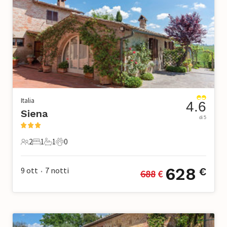
Italia
4.6
Siena
di 5
2
1
1
0
2 Ospiti
1 Camera da letto
1 Bagno
0 Animali domestici
628
9 ott
7
notti
€
688
 €
•