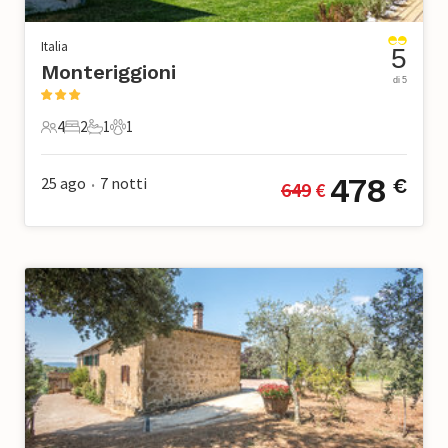
Italia
5
Monteriggioni
di 5
4
2
1
1
4 Ospiti
2 Camere da letto
1 Bagno
1 Animale domestico
478
25 ago
7
notti
€
649
 €
•