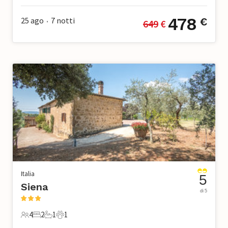
478
25 ago
7
notti
€
649
 €
•
Italia
5
Siena
di 5
4
2
1
1
4 Ospiti
2 Camere da letto
1 Bagno
1 Animale domestico