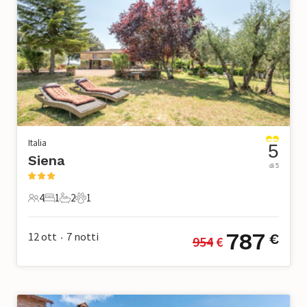
Italia
5
Siena
di 5
4
1
2
1
4 Ospiti
1 Camera da letto
2 Bagni
1 Animale domestico
787
12 ott
7
notti
€
954
 €
•