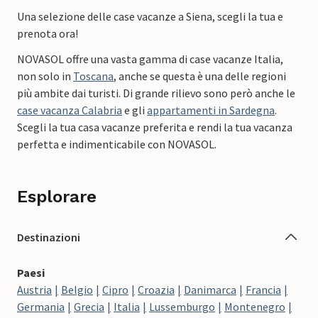
Una selezione delle case vacanze a Siena, scegli la tua e
prenota ora!
NOVASOL offre una vasta gamma di case vacanze Italia,
non solo in
Toscana
, anche se questa è una delle regioni
più ambite dai turisti. Di grande rilievo sono però anche le
case vacanza Calabria
e gli
appartamenti in Sardegna
.
Scegli la tua casa vacanze preferita e rendi la tua vacanza
perfetta e indimenticabile con NOVASOL.
Esplorare
Destinazioni
Paesi
Austria
Belgio
Cipro
Croazia
Danimarca
Francia
Germania
Grecia
Italia
Lussemburgo
Montenegro