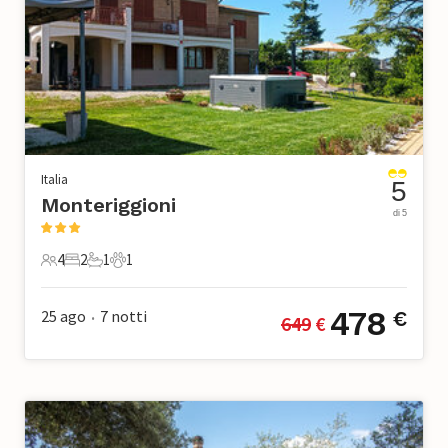
Italia
5
Monteriggioni
di 5
4
2
1
1
4 Ospiti
2 Camere da letto
1 Bagno
1 Animale domestico
478
25 ago
7
notti
€
649
 €
•