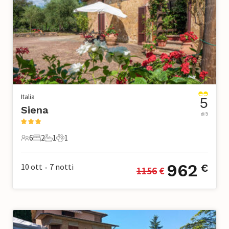
Italia
5
Siena
di 5
6
2
1
1
6 Ospiti
2 Camere da letto
1 Bagno
1 Animale domestico
962
10 ott
7
notti
€
1156
 €
•