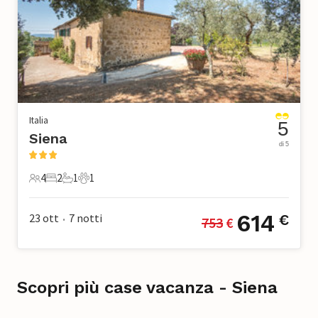
Italia
5
Siena
di 5
4
2
1
1
4 Ospiti
2 Camere da letto
1 Bagno
1 Animale domestico
614
23 ott
7
notti
€
753
 €
•
Scopri più case vacanza - Siena