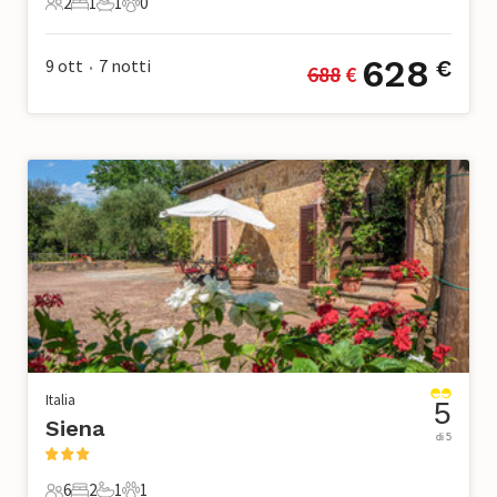
2
1
1
0
2 Ospiti
1 Camera da letto
1 Bagno
0 Animali domestici
628
9 ott
7
notti
€
688
 €
•
Italia
5
Siena
di 5
6
2
1
1