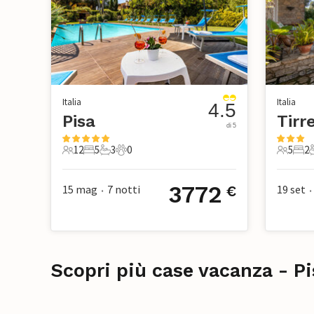
Italia
Italia
4.5
Pisa
Tirr
di 5
12
5
3
0
5
2
12 Ospiti
5 Camere da letto
3 Bagni
0 Animali domestici
5 Ospiti
2 Ca
3772
15 mag
7
notti
19 set
€
•
•
Scopri più case vacanza - Pi