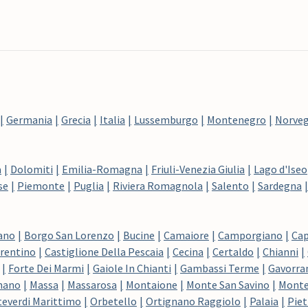
Germania
Grecia
Italia
Lussemburgo
Montenegro
Norveg
a
Dolomiti
Emilia-Romagna
Friuli-Venezia Giulia
Lago d'Iseo
se
Piemonte
Puglia
Riviera Romagnola
Salento
Sardegna
ano
Borgo San Lorenzo
Bucine
Camaiore
Camporgiano
Cap
orentino
Castiglione Della Pescaia
Cecina
Certaldo
Chianni
Forte Dei Marmi
Gaiole In Chianti
Gambassi Terme
Gavorra
nano
Massa
Massarosa
Montaione
Monte San Savino
Montec
everdi Marittimo
Orbetello
Ortignano Raggiolo
Palaia
Piet