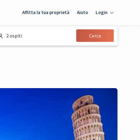
Affitta la tua proprietà
Aiuto
Login
Login
2 ospiti
Cerca
Ospiti
Proprietario