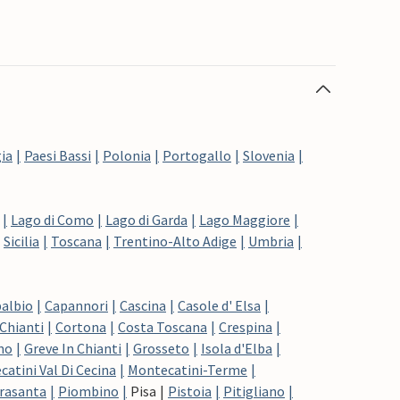
ia
Paesi Bassi
Polonia
Portogallo
Slovenia
Lago di Como
Lago di Garda
Lago Maggiore
Sicilia
Toscana
Trentino-Alto Adige
Umbria
albio
Capannori
Cascina
Casole d' Elsa
Chianti
Cortona
Costa Toscana
Crespina
no
Greve In Chianti
Grosseto
Isola d'Elba
atini Val Di Cecina
Montecatini-Terme
rasanta
Piombino
Pisa
Pistoia
Pitigliano