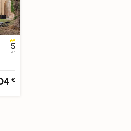
5
di 5
ci
04
€