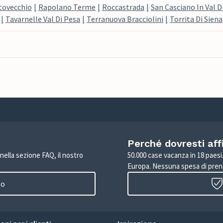
tovecchio
Rapolano Terme
Roccastrada
San Casciano In Val D
Tavarnelle Val Di Pesa
Terranuova Bracciolini
Torrita Di Siena
Perché dovresti aff
 nella sezione FAQ, il nostro
50.000 case vacanza in 18 paesi. 
Europa. Nessuna spesa di pren
to