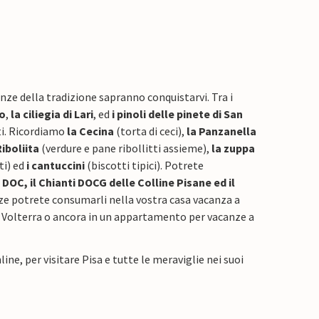
ze della tradizione sapranno conquistarvi. Tra i
to
,
la ciliegia di Lari
, ed
i pinoli delle pinete di San
ati. Ricordiamo
la Cecina
(torta di ceci),
la Panzanella
Riboliita
(verdure e pane ribollitti assieme),
la zuppa
ti) ed
i cantuccini
(biscotti tipici). Potrete
DOC, il Chianti DOCG delle Colline Pisane ed il
tanze potrete consumarli nella vostra casa vacanza a
 Volterra o ancora in un appartamento per vacanze a
ne, per visitare Pisa e tutte le meraviglie nei suoi