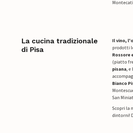
Montecatin
La cucina tradizionale
Il vino, l'
prodotti l
di Pisa
Rossore e
(piatto fr
pisana
, e
accompagn
Bianco P
Montescuda
San Miniat
Scopri la 
dintorni! 