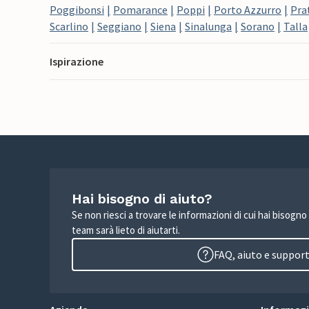
Poggibonsi
Pomarance
Poppi
Porto Azzurro
Pra
Scarlino
Seggiano
Siena
Sinalunga
Sorano
Talla
Ispirazione
Hai bisogno di aiuto?
Se non riesci a trovare le informazioni di cui hai bisogno
team sarà lieto di aiutarti.
FAQ, aiuto e suppor