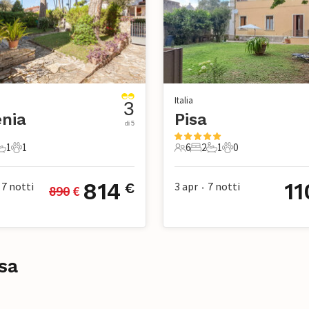
Italia
3
enia
Pisa
di 5
1
1
6
2
1
0
mere da letto
1 Bagno
1 Animale domestico
6 Ospiti
2 Camere da letto
1 Bagno
0 Animali domesti
814
11
7
notti
3 apr
7
notti
€
890
 €
•
sa