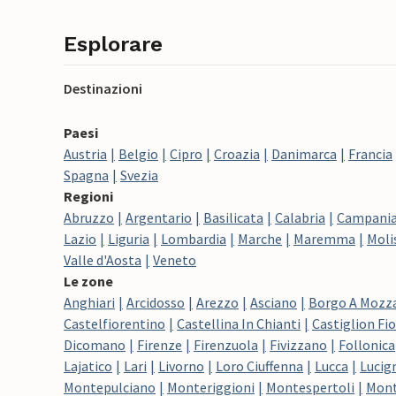
Esplorare
Destinazioni
Paesi
Austria
Belgio
Cipro
Croazia
Danimarca
Francia
Spagna
Svezia
Regioni
Abruzzo
Argentario
Basilicata
Calabria
Campani
Lazio
Liguria
Lombardia
Marche
Maremma
Moli
Valle d'Aosta
Veneto
Le zone
Anghiari
Arcidosso
Arezzo
Asciano
Borgo A Mozz
Castelfiorentino
Castellina In Chianti
Castiglion Fi
Dicomano
Firenze
Firenzuola
Fivizzano
Follonica
Lajatico
Lari
Livorno
Loro Ciuffenna
Lucca
Lucig
Montepulciano
Monteriggioni
Montespertoli
Mont