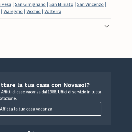
i Pesa
San Gimignano
San Miniato
San Vincenzo
Viareggio
Vicchio
Volterra
ittare la tua casa con Novasol?
Affitti di case vacanza dal 1968. Uffici di servizio in tutta
otazione.
Affitta la tua casa vacanza