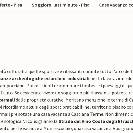
ferte - Pisa
Soggiorni last minute - Pisa
Case vacanza co
ità culturali a quelle sportive e rilassanti durante tutto l'arco dell'
anze archeologiche ed archeo-industriali
per la lavorazione de
Camporciano. Potrete inoltre ammirare i fantastici paesaggi di ques
l'auto. Se desiderate vivere un soggiorno più rilassante potrete reca
termali
dalle proprietà curative. Meritano menzione le terme di C
vi ricordiamo alcuni degli sport praticabili nel territorio pisano 
ermali prenotate una casa vacanza a Casciana Terme. Non dimentich
 enologica. Vi consigliamo la
Strada del Vino Costa degli Etrusc
nto per le vacanze a Montescudaio, una casa vacanze a Rosignan