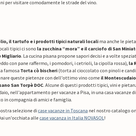
i per visitare comodamente le strade del vino.
olio, il tartufo e i prodotti tipici naturali locali
ma anche le pietan
ocali tipici ci sono
la zucchina “mora” e il carciofo di San Minia
 Migliario
. La cucina pisana propone sapori decisi e a volte spezi
eddo con pane raffermo, i pomodori, i cetrioli, la cipolla rossa),
la 
 la famosa
Torta cò bischeri
(torta al cioccolato con pinoli e candi
are queste pietenze con dell'ottimo vino come
il Montescudaio 
isano San Torpè DOC
. Alcune di questi prodotti tipici, vini e pie
io, nell'appartamento per vacanze a Pisa, in una casa vacanze di
o in compagnia di amici e famiglia.
nostra selezione di
case vacanze in Toscana
nel nostro catalogo onli
Dai un'occhiata alle
case vacanza in Italia NOVASOL
!