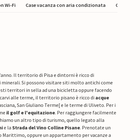
n Wi-Fi
Case vacanza con aria condizionata
Case vacan
anno. Il territorio di Pisa e dintorni è ricco di
i minerali. Si possono visitare siti molto antichi come
ti territori in sella ad una bicicletta oppure facendo
rvi alle terme, il territorio pisano è ricco di
acque
asciana, San Giuliano Terme
[
e le terme di Uliveto. Per i
come
il golf e l'equitazione
. Per raggiungere facilmente
iamo un altro tipo di turismo, quello legato alla
hi
e la
Strada del Vino Colline Pisane
. Prenotate un
o Marittimo, oppure un appartamento per vacanze a