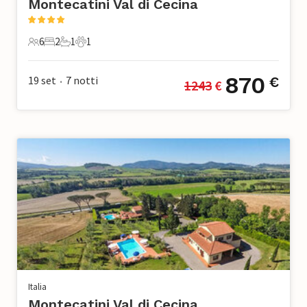
Montecatini Val di Cecina
6
2
1
1
6 Ospiti
2 Camere da letto
1 Bagno
1 Animale domestico
870
19 set
7
notti
€
1243
 €
•
Italia
Montecatini Val di Cecina