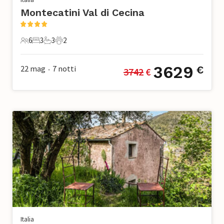
Montecatini Val di Cecina
6
3
3
2
6 Ospiti
3 Camere da letto
3 Bagni
2 Animali domestici
3629
22 mag
7
notti
€
3742
 €
•
Italia