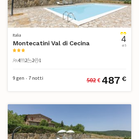
Italia
4
Montecatini Val di Cecina
di 5
4
2
2
1
4 Ospiti
2 Camere da letto
2 Bagni
1 Animale domestico
487
9 gen
7
notti
€
502
 €
•