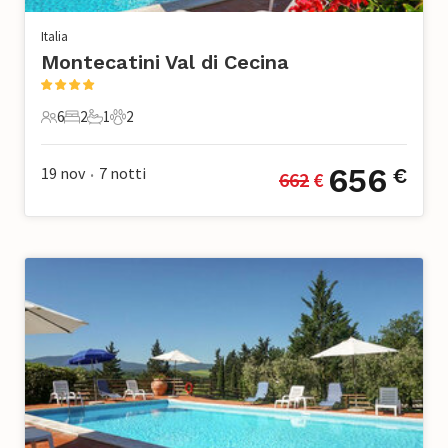
Italia
Montecatini Val di Cecina
6
2
1
2
6 Ospiti
2 Camere da letto
1 Bagno
2 Animali domestici
656
19 nov
7
notti
€
662
 €
•