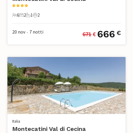
6
2
1
2
6 Ospiti
2 Camere da letto
1 Bagno
2 Animali domestici
666
20 nov
7
notti
€
671
 €
•
Italia
Montecatini Val di Cecina