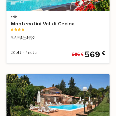
Italia
Montecatini Val di Cecina
3
1
1
2
3 Ospiti
1 Camera da letto
1 Bagno
2 Animali domestici
569
23 ott
7
notti
€
586
 €
•