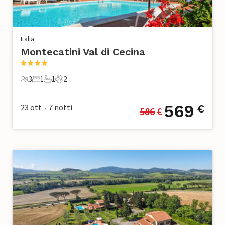
Italia
Montecatini Val di Cecina
3
1
1
2
3 Ospiti
1 Camera da letto
1 Bagno
2 Animali domestici
569
23 ott
7
notti
€
586
 €
•