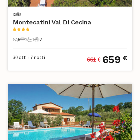
Italia
Montecatini Val Di Cecina
6
2
1
2
6 Ospiti
2 Camere da letto
1 Bagno
2 Animali domestici
659
30 ott
7
notti
€
661
 €
•