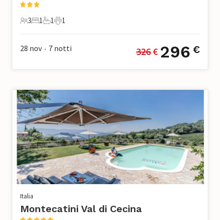
3
1
1
1
3 Ospiti
1 Camera da letto
1 Bagno
1 Animale domestico
296
28 nov
7
notti
€
326
 €
•
Italia
Montecatini Val di Cecina