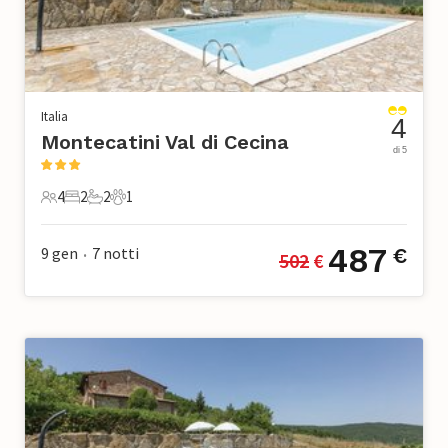
Italia
4
Montecatini Val di Cecina
di 5
4
2
2
1
4 Ospiti
2 Camere da letto
2 Bagni
1 Animale domestico
487
9 gen
7
notti
€
502
 €
•