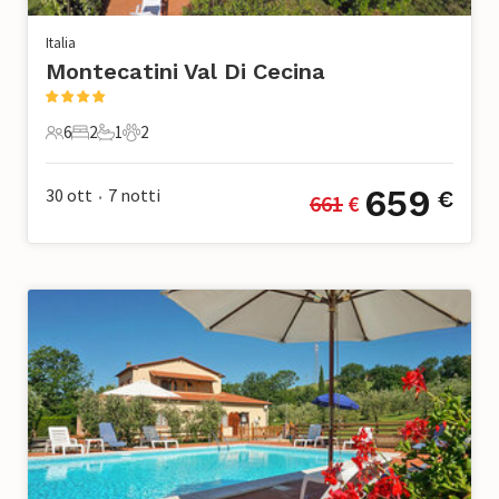
Italia
Montecatini Val Di Cecina
6
2
1
2
6 Ospiti
2 Camere da letto
1 Bagno
2 Animali domestici
659
30 ott
7
notti
€
661
 €
•