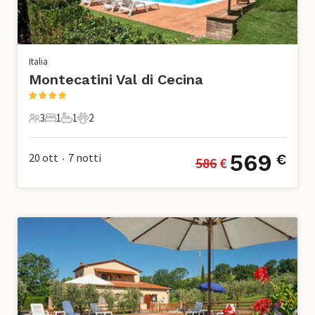
Italia
Montecatini Val di Cecina
3
1
1
2
3 Ospiti
1 Camera da letto
1 Bagno
2 Animali domestici
569
20 ott
7
notti
€
586
 €
•