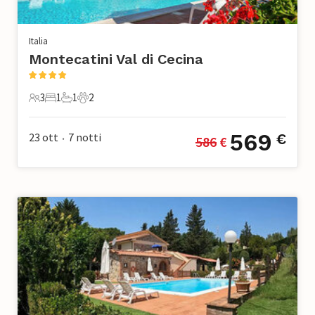
Italia
Montecatini Val di Cecina
3
1
1
2
3 Ospiti
1 Camera da letto
1 Bagno
2 Animali domestici
569
23 ott
7
notti
€
586
 €
•