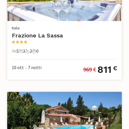
Italia
Frazione La Sassa
5
3
2
0
5 Ospiti
3 Camere da letto
2 Bagni
0 Animali domestici
811
10 ott
7
notti
€
969
 €
•