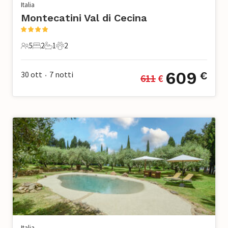
Italia
Montecatini Val di Cecina
5
2
1
2
5 Ospiti
2 Camere da letto
1 Bagno
2 Animali domestici
609
30 ott
7
notti
€
611
 €
•
Italia