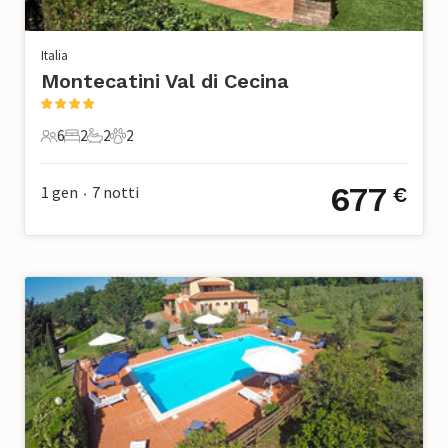
Italia
Montecatini Val di Cecina
6
2
2
2
6 Ospiti
2 Camere da letto
2 Bagni
2 Animali domestici
677
1 gen
7
notti
€
•