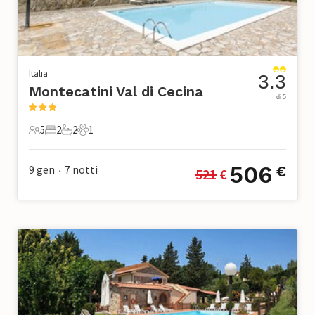
Italia
3.3
Montecatini Val di Cecina
di 5
5
2
2
1
5 Ospiti
2 Camere da letto
2 Bagni
1 Animale domestico
506
9 gen
7
notti
€
521
 €
•