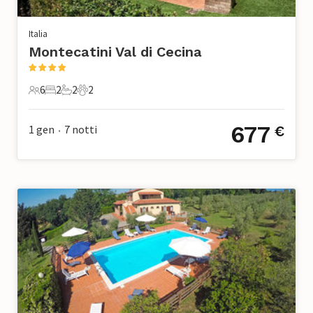
Italia
Montecatini Val di Cecina
6
2
2
2
6 Ospiti
2 Camere da letto
2 Bagni
2 Animali domestici
677
1 gen
7
notti
€
•