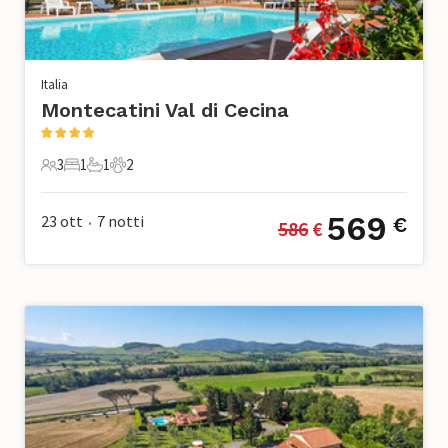
Italia
Montecatini Val di Cecina
3
1
1
2
3 Ospiti
1 Camera da letto
1 Bagno
2 Animali domestici
569
23 ott
7
notti
€
586
 €
•