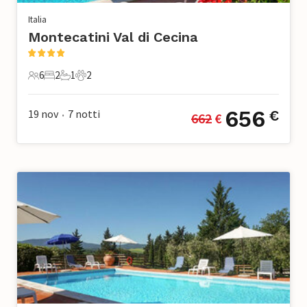
Italia
Montecatini Val di Cecina
6
2
1
2
6 Ospiti
2 Camere da letto
1 Bagno
2 Animali domestici
656
19 nov
7
notti
€
662
 €
•