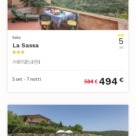
Italia
5
La Sassa
di 5
5
2
1
1
5 Ospiti
2 Camere da letto
1 Bagno
1 Animale domestico
494
5 set
7
notti
€
584
 €
•