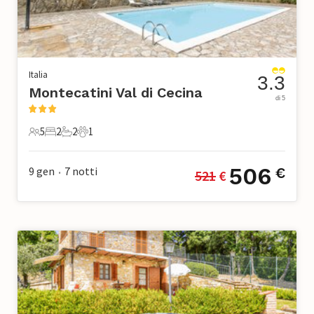
Italia
3.3
Montecatini Val di Cecina
di 5
5
2
2
1
5 Ospiti
2 Camere da letto
2 Bagni
1 Animale domestico
506
9 gen
7
notti
€
521
 €
•