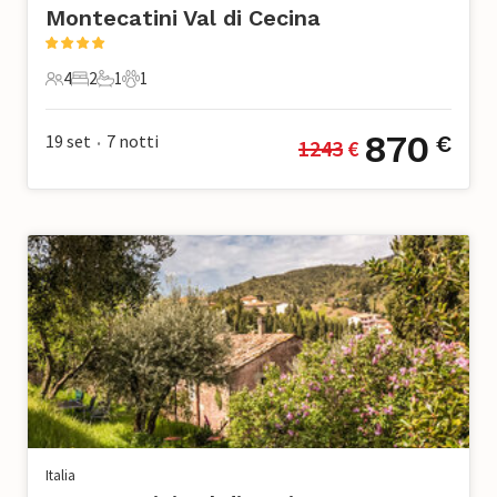
Montecatini Val di Cecina
4
2
1
1
4 Ospiti
2 Camere da letto
1 Bagno
1 Animale domestico
870
19 set
7
notti
€
1243
 €
•
Italia