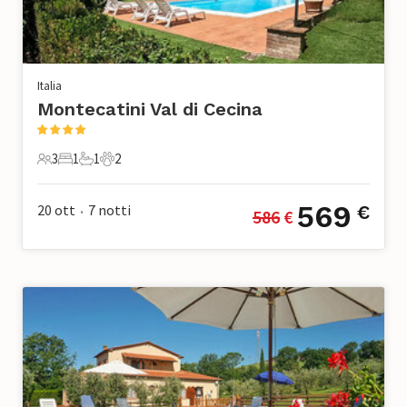
Italia
Montecatini Val di Cecina
3
1
1
2
3 Ospiti
1 Camera da letto
1 Bagno
2 Animali domestici
569
20 ott
7
notti
€
586
 €
•