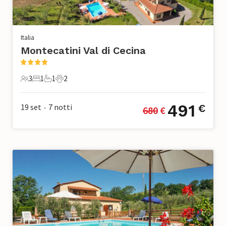
Italia
Montecatini Val di Cecina
3
1
1
2
3 Ospiti
1 Camera da letto
1 Bagno
2 Animali domestici
491
19 set
7
notti
€
680
 €
•