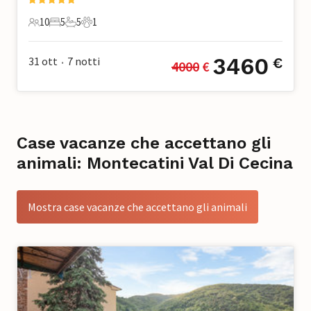
10
5
5
1
10 Ospiti
5 Camere da letto
5 Bagni
1 Animale domestico
3460
31 ott
7
notti
€
4000
 €
•
Case vacanze che accettano gli
animali: Montecatini Val Di Cecina
Mostra case vacanze che accettano gli animali