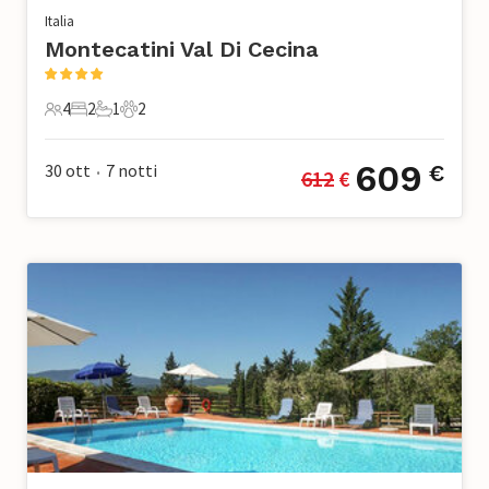
Italia
Montecatini Val Di Cecina
4
2
1
2
4 Ospiti
2 Camere da letto
1 Bagno
2 Animali domestici
609
30 ott
7
notti
€
612
 €
•