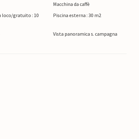
Macchina da caffè
e ideale per gite giornaliere verso Granada,
terra andaluso.
 loco/gratuito : 10
Piscina esterna : 30 m2
o
Vista panoramica s. campagna