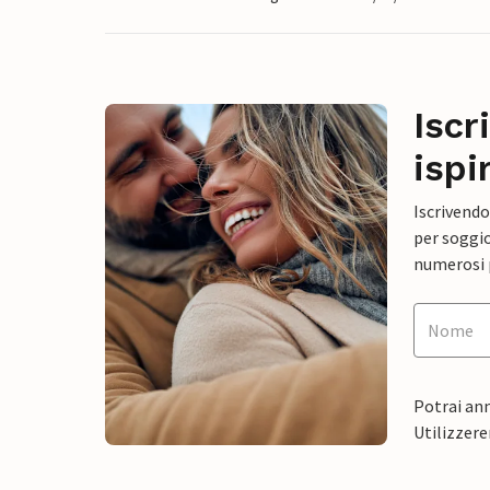
Iscr
ispi
Iscrivendo
per soggio
numerosi p
Potrai ann
Utilizzere