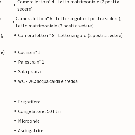
a
Camera letto n° 4 - Letto matrimoniale (2 posti a
sedere)
a
Camera letto n° 6 - Letto singolo (1 posti a sedere),
Letto matrimoniale (2 posti a sedere)
),
Camera letto n° 8 - Letto singolo (2 posti a sedere)
re)
Cucina n° 1
Palestra n° 1
Sala pranzo
WC - WC: acqua calda e fredda
Frigorifero
Congelatore : 50 litri
Microonde
Asciugatrice