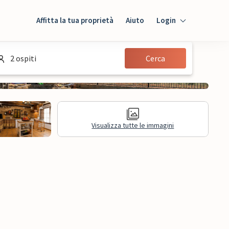
Affitta la tua proprietà
Aiuto
Login
Login
2 ospiti
Cerca
Ospiti
Proprietario
Visualizza tutte le immagini
mazioni legali