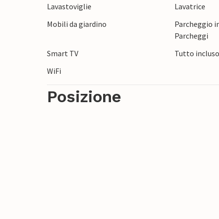
Lavastoviglie
Lavatrice
percorsi panoramici. La posizione è inoltr
Córdoba e i bellissimi paesaggi dell’entro
Mobili da giardino
Parcheggio in
Parcheggi
Smart TV
Tutto inclus
WiFi
Posizione