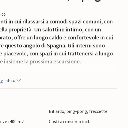
ico
ti in cui rilassarsi a comodi spazi comuni, con
della proprietà. Un salottino intimo, con un
rato, offre un luogo caldo e confortevole in cui
re questo angolo di Spagna. Gli interni sono
 piacevole, con spazi in cui trattenersi a lungo
re insieme la prossima escursione.
zione per un tuffo rinfrescante ogni volta che
gi altro
tiche. Quando hai voglia di uscire e muoverti un
scoprire negozi locali, caffè e ristoranti. Alcalá la
ia, famosa per l’imponente Fortezza della Mota
di uliveti. I visitatori possono passeggiare tra le
Biliardo, ping-pong, freccette
osare tra i mercati locali, mentre la campagna nei
nze : 400 m2
Costi a consumo incl.
sioni a piedi, in bicicletta e in auto lungo