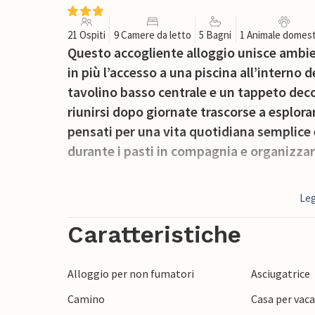
21 Ospiti
9 Camere da letto
5 Bagni
1 Animale domest
Questo accogliente alloggio unisce ambien
in più l’accesso a una piscina all’interno 
tavolino basso centrale e un tappeto deco
riunirsi dopo giornate trascorse a esplora
pensati per una vita quotidiana semplice e
durante i pasti in compagnia e organizza
All’esterno, la piscina è sempre a disposi
Leg
desideri fare una pausa dalle visite turis
po’, puoi dirigerti verso Alcalá la Real per 
Caratteristiche
Real è una cittadina storica dell’Andalus
che domina le colline circostanti, coperte 
Alloggio per non fumatori
Asciugatrice
stradine medievali, visitare chiese e curi
Camino
Casa per vaca
dintorni offre ottime opportunità per escur