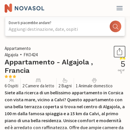
Dove ti piacerebbe andare?
Aggiungi destinazione, date, ospiti
1 / 19
Appartamento
Algajola
FKO424
Appartamento - Algajola ,
5
Francia
out of
5
6 Ospiti
2 Camere da letto
2 Bagni
1 Animale domestico
Siete alla ricerca di un bellissimo appartamento in Corsica
con vista mare, vicino a Calvi? Questo appartamento con
una bella terrazza coperta si trova nel centro di Algajola, a
100 m dalla famosa spiaggia e a 15 km da Calvi, al primo
piano di una bella residenza. Unisce comfort e modernità
ed è arredato con raffinatezza. Offre due ampie camere da