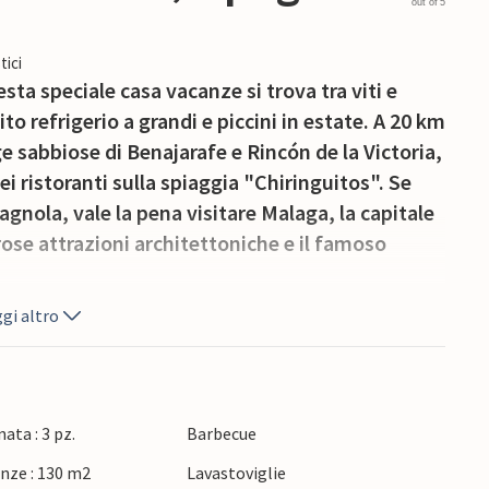
out of 5
tici
esta speciale casa vacanze si trova tra viti e
dito refrigerio a grandi e piccini in estate. A 20 km
ge sabbiose di Benajarafe e Rincón de la Victoria,
nei ristoranti sulla spiaggia "Chiringuitos". Se
gnola, vale la pena visitare Malaga, la capitale
ose attrazioni architettoniche e il famoso
gi altro
ata : 3 pz.
Barbecue
nze : 130 m2
Lavastoviglie