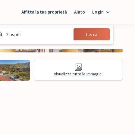
Affitta la tua proprietà
Aiuto
Login
Login
2 ospiti
Cerca
Ospiti
Proprietario
Visualizza tutte le immagini
sioni
Informazioni legali