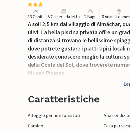
13 Ospiti
5 Camere da letto
2 Bagni
0 Animali domes
A soli 2,5 km dal villaggio di Almáchar, qu
ulivi. La bella piscina privata offre un gra
di distanza si trovano le bellissime spiag
dove potrete gustare i piatti tipici locali 
desiderate conoscere meglio la cultura spa
della Costa del Sol, dove troverete numer
Museo Picasso.
Leg
Caratteristiche
Alloggio per non fumatori
Aria condizion
Camino
Casa per vaca