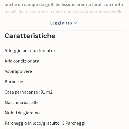
anche un campo da golf, bellissime aree naturali con molti
uccelli da osservare e in due zone pascolano anche cavalli
selvatici. Lungo la costa ci sono molte spiagge sabbiose
Leggi altro
adatte ai bambini, dove si può anche pescare. Dovns Klint
costituisce la punta meridionale e merita di essere visitata
Caratteristiche
in qualsiasi periodo dell'anno per la sua natura particolare.
Alloggio per non fumatori
Aria condizionata
Aspirapolvere
Barbecue
Casa per vacanze : 91 m2
Macchina da caffè
Mobili da giardino
Parcheggio in loco/gratuito : 3 Parcheggi