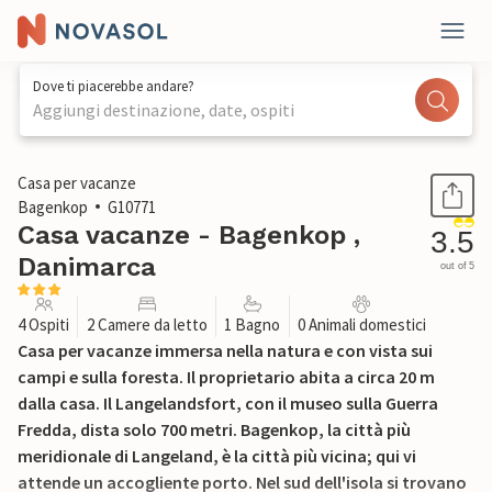
Dove ti piacerebbe andare?
Aggiungi destinazione, date, ospiti
1 / 18
Casa per vacanze
Bagenkop
G10771
Casa vacanze - Bagenkop ,
3.5
Danimarca
out of 5
4 Ospiti
2 Camere da letto
1 Bagno
0 Animali domestici
Casa per vacanze immersa nella natura e con vista sui
campi e sulla foresta. Il proprietario abita a circa 20 m
dalla casa. Il Langelandsfort, con il museo sulla Guerra
Fredda, dista solo 700 metri. Bagenkop, la città più
meridionale di Langeland, è la città più vicina; qui vi
attende un accogliente porto. Nel sud dell'isola si trovano