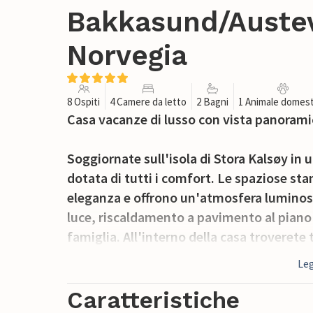
Bakkasund/Austev
Norvegia
8 Ospiti
4 Camere da letto
2 Bagni
1 Animale domest
Casa vacanze di lusso con vista panorami
Soggiornate sull'isola di Stora Kalsøy in u
dotata di tutti i comfort. Le spaziose st
eleganza e offrono un'atmosfera luminosa
luce, riscaldamento a pavimento al piano 
famiglia. All'interno della casa troverete 
soggiorni con divani, dove potrete accom
Leg
mattino, sedetevi sulla panchina della ter
possono giocare nell'enorme giardino. No
Caratteristiche