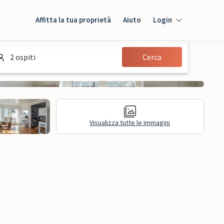
Affitta la tua proprietà
Aiuto
Login
Login
2 ospiti
Cerca
Ospiti
Proprietario
Visualizza tutte le immagini
sioni