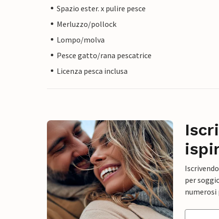
Spazio ester. x pulire pesce
Merluzzo/pollock
Lompo/molva
Pesce gatto/rana pescatrice
Licenza pesca inclusa
Iscr
ispi
Iscrivendo
per soggio
numerosi p