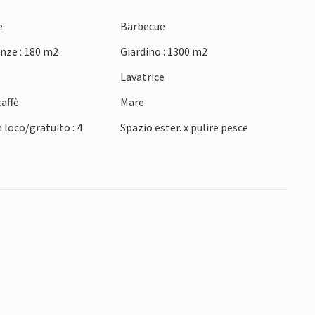
x dopo una lunga giornata, potete coccolarvi
una vacanza varia.
e
Barbecue
nze : 180 m2
Giardino : 1300 m2
razione nella natura. A piedi e dall'acqua.
e
Lavatrice
villaggio più grande dell'isola, Bakkasund. Fate
sole vicine.
affè
Mare
 loco/gratuito : 4
Spazio ester. x pulire pesce