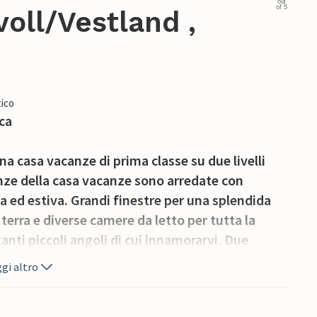
out
of 5
oll/Vestland ,
ico
ca
na casa vacanze di prima classe su due livelli
anze della casa vacanze sono arredate con
 ed estiva. Grandi finestre per una splendida
terra e diverse camere da letto per tutta la
tanti piccoli angoli di cui innamorarvi. Due
odarvi in modo piacevole e accogliente. Al
gi altro
razza aperta e godetevi l'alba. I bambini
leggiate una barca per una bella battuta di