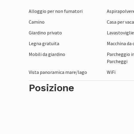
pesca. Se avete bisogno di un po' di rela
nella vasca da bagno. Una bella oasi per 
Alloggio per non fumatori
Aspirapolver
Camino
Casa per vaca
Qui dovrete assolutamente andare in esplo
Giardino privato
Lavastovigli
Pescate tutto il giorno o passeggiate nel 
island hopping ed esplorate le bellissime i
Legna gratuita
Macchina da c
Mobili da giardino
Parcheggio in
Parcheggi
Vista panoramica mare/lago
WiFi
Posizione