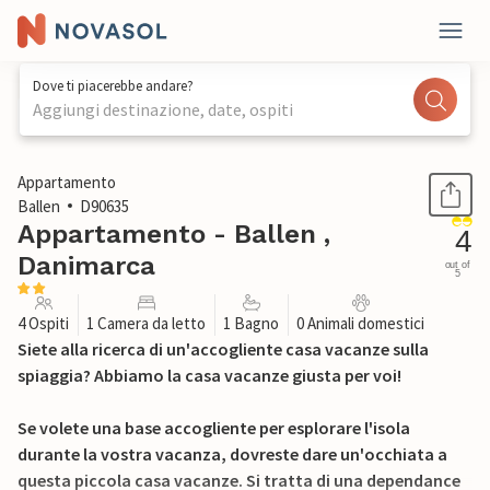
Dove ti piacerebbe andare?
Aggiungi destinazione, date, ospiti
1 / 15
Appartamento
Ballen
D90635
Appartamento - Ballen ,
4
Danimarca
out of
5
4 Ospiti
1 Camera da letto
1 Bagno
0 Animali domestici
Siete alla ricerca di un'accogliente casa vacanze sulla
spiaggia? Abbiamo la casa vacanze giusta per voi!
Se volete una base accogliente per esplorare l'isola
durante la vostra vacanza, dovreste dare un'occhiata a
questa piccola casa vacanze. Si tratta di una dependance