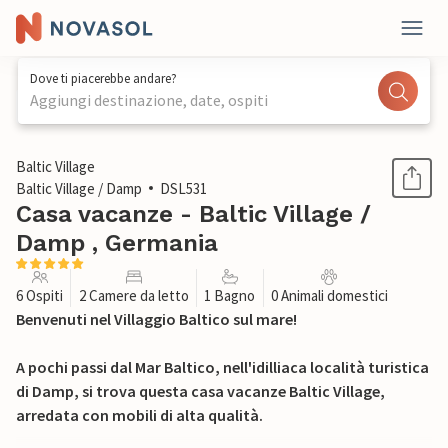
Dove ti piacerebbe andare?
Aggiungi destinazione, date, ospiti
1 / 12
Baltic Village
Baltic Village / Damp
DSL531
Casa vacanze - Baltic Village /
Damp , Germania
6 Ospiti
2 Camere da letto
1 Bagno
0 Animali domestici
Benvenuti nel Villaggio Baltico sul mare!
A pochi passi dal Mar Baltico, nell'idilliaca località turistica
di Damp, si trova questa casa vacanze Baltic Village,
arredata con mobili di alta qualità.