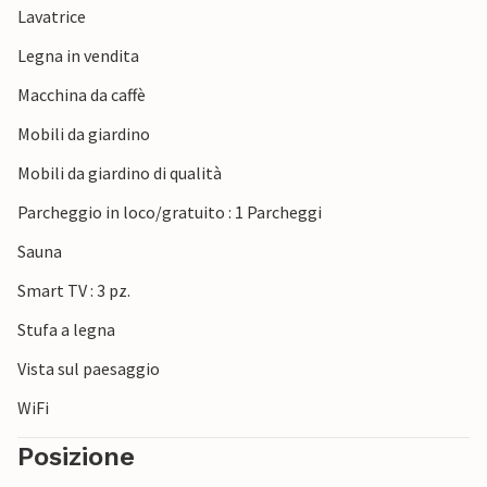
Lavatrice
La splendida foce dell'estuario dello Schleim è a pochi
minuti di auto a nord e la famosa città di Eckernförde a
Legna in vendita
sud. La scelta delle destinazioni per le escursioni è
Macchina da caffè
illimitata.
Mobili da giardino
Vi aspettiamo per un soggiorno meraviglioso in questo
Mobili da giardino di qualità
invitante alloggio sul Mar Baltico.
Parcheggio in loco/gratuito : 1 Parcheggi
Sauna
Smart TV : 3 pz.
Stufa a legna
Vista sul paesaggio
WiFi
Posizione