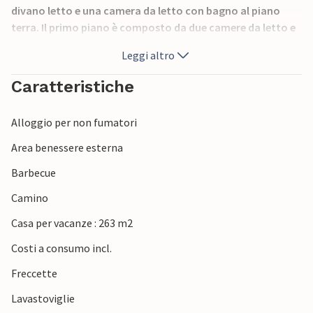
divano letto e una camera da letto con bagno al piano
terra. Il primo piano è composto da due camere da letto e
un soggiorno con divano letto, mentre l'ultimo piano ha
Leggi altro
una camera da letto e un altro soggiorno. L'ampia area
esterna dispone di una terrazza coperta con area
Caratteristiche
barbecue e mobili da giardino, una piscina rinfrescante e
una sauna. Oltre alla ricchezza di dettagli, il muro in pietra
Alloggio per non fumatori
istriana aggiunge un tocco di classe all'intera proprietà.
Area benessere esterna
Barbecue
Camino
Casa per vacanze : 263 m2
Costi a consumo incl.
Freccette
Lavastoviglie