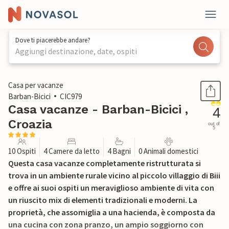
Dove ti piacerebbe andare?
Aggiungi destinazione, date, ospiti
1 / 52
Casa per vacanze
Barban-Bicici
CIC979
Casa vacanze - Barban-Bicici ,
4
Croazia
out of
5
10 Ospiti
4 Camere da letto
4 Bagni
0 Animali domestici
Questa casa vacanze completamente ristrutturata si
trova in un ambiente rurale vicino al piccolo villaggio di Biii
e offre ai suoi ospiti un meraviglioso ambiente di vita con
un riuscito mix di elementi tradizionali e moderni. La
proprietà, che assomiglia a una hacienda, è composta da
una cucina con zona pranzo, un ampio soggiorno con