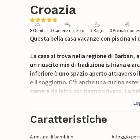
Croazia
8 Ospiti
3 Camere da letto
3 Bagni
0 Animali domes
Questa bella casa vacanze con piscina vi
La casa si trova nella regione di Barban, al
un riuscito mix di tradizione istriana e ar
inferiore è uno spazio aperto attraverso i
e il soggiorno. C'è anche una cucina este
camere da letto con bagno privato. La bella
calde giornate estive. La piscina è dotat
Leg
vasca è adatto ai bambini con una profon
Caratteristiche
Vi consigliamo di visitare le bellissime s
belle della penisola istriana. Le spiagge p
A misura di bambino
Alloggio per