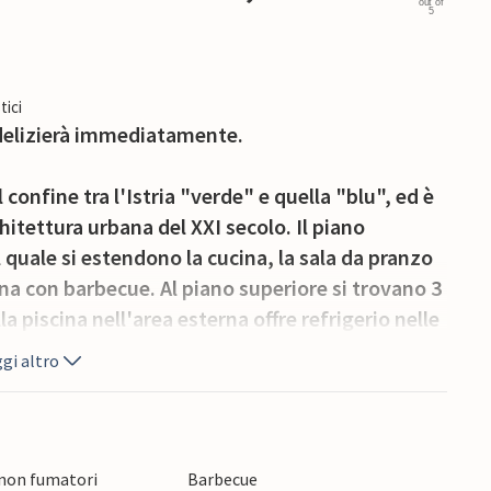
out of
5
tici
 delizierà immediatamente.
 confine tra l'Istria "verde" e quella "blu", ed è
chitettura urbana del XXI secolo. Il piano
l quale si estendono la cucina, la sala da pranzo
rna con barbecue. Al piano superiore si trovano 3
 piscina nell'area esterna offre refrigerio nelle
a di un angolo idromassaggio e un quarto della
gi altro
dità d'acqua di 39 cm.
piagge di Rabac, spesso descritte come le più
iù vicine sono quelle della baia di Blaz, del porto
 non fumatori
Barbecue