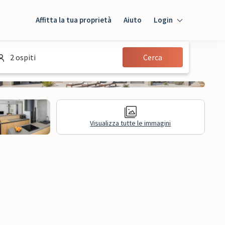
Affitta la tua proprietà
Aiuto
Login
Login
2 ospiti
Cerca
Ospiti
Proprietario
Visualizza tutte le immagini
sioni