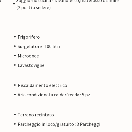
a
Soggiorno cucina - Divanoletto,materasso o simile
(2 posti a sedere)
Frigorifero
Surgelatore : 100 litri
Microonde
Lavastoviglie
Riscaldamento elettrico
Aria condizionata calda/fredda : 5 pz.
Terreno recintato
Parcheggio in loco/gratuito : 3 Parcheggi