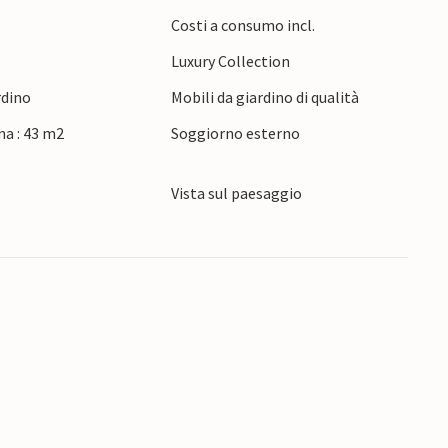
rie delle piccole città di Rovigno, Montona o Hum.
Costi a consumo incl.
 qui, con il parco adrenalinico di Glavani e
Luxury Collection
gastronomia possono visitare le numerose
tà.
rdino
Mobili da giardino di qualità
na : 43 m2
Soggiorno esterno
o
Vista sul paesaggio