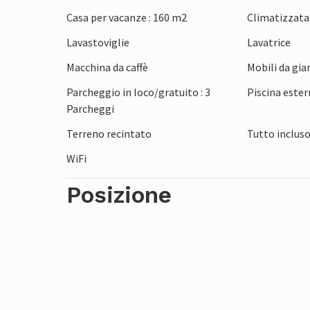
di Krniki e di Duga uvala. Scoprite le sto
Casa per vacanze : 160 m2
Climatizzata
Gli amanti dell'adrenalina sono ben accolti
Lavastoviglie
Lavatrice
diversi maneggi vicini. Gli amanti della 
taverne istriane e gustare ottime speciali
Macchina da caffè
Mobili da gia
Parcheggio in loco/gratuito : 3
Piscina ester
Parcheggi
Terreno recintato
Tutto inclus
WiFi
Posizione