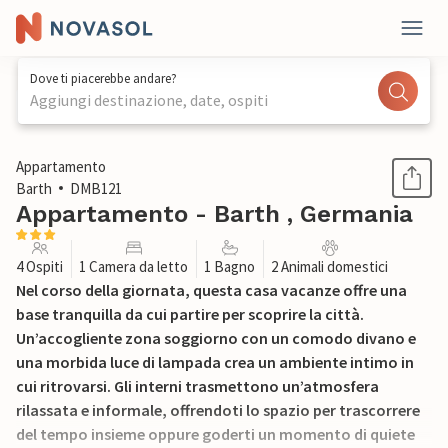
Dove ti piacerebbe andare?
Aggiungi destinazione, date, ospiti
1 / 20
Appartamento
Barth
DMB121
Appartamento - Barth , Germania
4 Ospiti
1 Camera da letto
1 Bagno
2 Animali domestici
Nel corso della giornata, questa casa vacanze offre una
base tranquilla da cui partire per scoprire la città.
Un’accogliente zona soggiorno con un comodo divano e
una morbida luce di lampada crea un ambiente intimo in
cui ritrovarsi. Gli interni trasmettono un’atmosfera
rilassata e informale, offrendoti lo spazio per trascorrere
del tempo insieme oppure goderti un momento di quiete