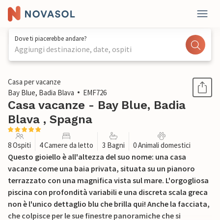
Dove ti piacerebbe andare?
Aggiungi destinazione, date, ospiti
1 / 52
Casa per vacanze
Bay Blue, Badia Blava
EMF726
Casa vacanze - Bay Blue, Badia
Blava , Spagna
8 Ospiti
4 Camere da letto
3 Bagni
0 Animali domestici
Questo gioiello è all'altezza del suo nome: una casa
vacanze come una baia privata, situata su un pianoro
terrazzato con una magnifica vista sul mare. L'orgogliosa
piscina con profondità variabili e una discreta scala greca
non è l'unico dettaglio blu che brilla qui! Anche la facciata,
che colpisce per le sue finestre panoramiche che si