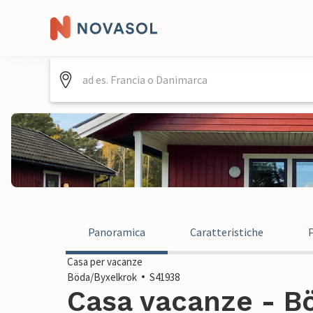
Panoramica
Caratteristiche
Casa per vacanze
Böda/Byxelkrok
S41938
Casa vacanze - B