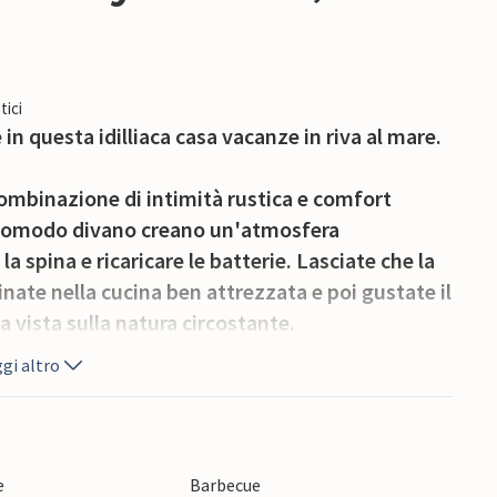
tici
n questa idilliaca casa vacanze in riva al mare.
combinazione di intimità rustica e comfort
l comodo divano creano un'atmosfera
a spina e ricaricare le batterie. Lasciate che la
nate nella cucina ben attrezzata e poi gustate il
a vista sulla natura circostante.
gi altro
 tazza di caffè appena fatto e una ricca
fresca del mare, è facile lasciar vagare i
cemente divertirsi.
e
Barbecue