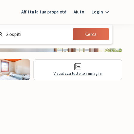
Affitta la tua proprietà
Aiuto
Login
Login
2 ospiti
Cerca
Ospiti
Proprietario
Visualizza tutte le immagini