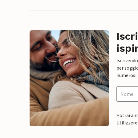
Iscr
ispi
Iscrivendo
per soggio
numerosi p
Potrai ann
Utilizzere