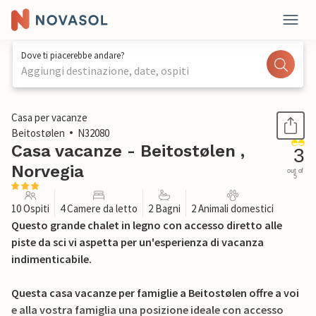
Dove ti piacerebbe andare?
Aggiungi destinazione, date, ospiti
1 / 17
Casa per vacanze
Beitostølen
N32080
Casa vacanze - Beitostølen ,
3
Norvegia
out of
5
10 Ospiti
4 Camere da letto
2 Bagni
2 Animali domestici
Questo grande chalet in legno con accesso diretto alle
piste da sci vi aspetta per un'esperienza di vacanza
indimenticabile.
Questa casa vacanze per famiglie a Beitostølen offre a voi
e alla vostra famiglia una posizione ideale con accesso