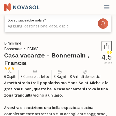
Dove ti piacerebbe andare?
Aggiungi destinazione, date, ospiti
1 / 29
Bifamiliare
Bonnemain
FBI060
Casa vacanze - Bonnemain ,
4.5
Francia
out of 5
6 Ospiti
3 Camere da letto
3 Bagni
0 Animali domestici
A metà strada tra il popolarissimo Mont-Saint-Michel e la
graziosa Dinan, questa bella casa vacanze si trova in una
zona tranquilla vicino a un lago.
A vostra disposizione una bella e spaziosa cucina
completamente attrezzata e un accogliente soggiorno,