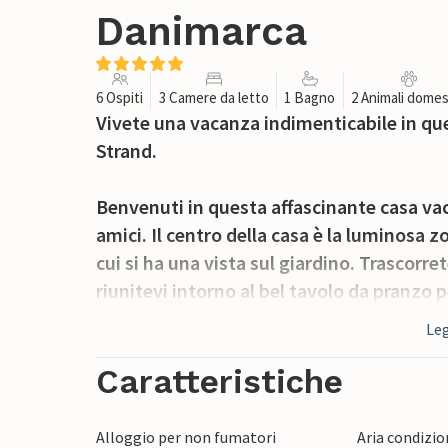
Danimarca
6 Ospiti
3 Camere da letto
1 Bagno
2 Animali domes
Vivete una vacanza indimenticabile in que
Strand.
Benvenuti in questa affascinante casa vac
amici. Il centro della casa è la luminosa 
cui si ha una vista sul giardino. Trascorre
riunitevi intorno al bel tavolo da pranzo p
sono tutte dotate di letti matrimoniali e
Leg
di vacanza. A vostra disposizione anche 
Caratteristiche
La casa ha una terrazza aperta dove potre
alla buona posizione della casa, è possibil
Alloggio per non fumatori
Aria condizi