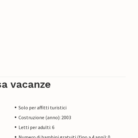
sa vacanze
Solo per affitti turistici
Costruzione (anno): 2003
Letti per adulti: 6
Numero di bambini gratuiti (fino a 4 anni): 0