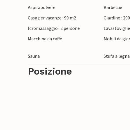
dopo una breve passeggiata. Nei dintorni, 
Aspirapolvere
Barbecue
Odense o a Kolding.
Casa per vacanze : 99 m2
Giardino : 20
Non vedete l'ora di trascorrere una vacan
Idromassaggio : 2 persone
Lavastovigli
vacanze!
Macchina da caffè
Mobili da gia
Sauna
Stufa a legna
Posizione