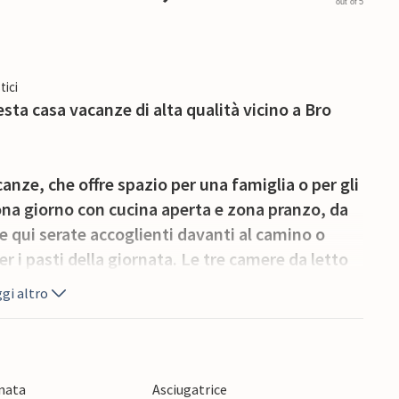
out of 5
tici
sta casa vacanze di alta qualità vicino a Bro
anze, che offre spazio per una famiglia o per gli
zona giorno con cucina aperta e zona pranzo, da
te qui serate accoglienti davanti al camino o
er i pasti della giornata. Le tre camere da letto
 offrono un buon rifugio dopo una lunga giornata
gi altro
un bagno, una sauna e una vasca idromassaggio.
te godervi le vostre vacanze all'aperto. Grazie
e raggiungere il mare e la spiaggia di sabbia
onata
Asciugatrice