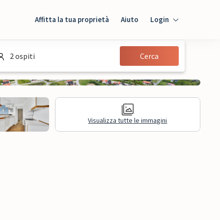
Affitta la tua proprietà
Aiuto
Login
Login
2 ospiti
Cerca
Ospiti
Proprietario
Visualizza tutte le immagini
sioni