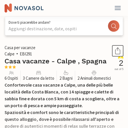
Dove ti piacerebbe andare?
Aggiungi destinazione, date, ospiti
1 / 21
Casa per vacanze
Calpe
EBI291
Casa vacanze - Calpe , Spagna
2
out of 5
6 Ospiti
3 Camere da letto
2 Bagni
2 Animali domestici
Confortevole casa vacanze a Calpe, una delle più belle
località della Costa Blanca, con 14 spiagge e calette di
sabbia fine e dorata con 5 km di costa a scogliera, oltre a
un porto di pesca e ampie passeggiate.
Spaziosità e comfort sono le caratteristiche principali di
questo alloggio, dove è possibile rilassarsi all'aperto e
godere di autentici momenti di relax sulle terrazze con