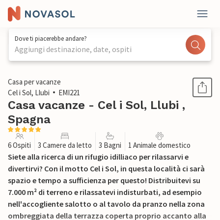
Dove ti piacerebbe andare?
Aggiungi destinazione, date, ospiti
1 / 47
Casa per vacanze
Cel i Sol, Llubi
EMI221
Casa vacanze - Cel i Sol, Llubi ,
Spagna
6 Ospiti
3 Camere da letto
3 Bagni
1 Animale domestico
Siete alla ricerca di un rifugio idilliaco per rilassarvi e
divertirvi? Con il motto Cel i Sol, in questa località ci sarà
spazio e tempo a sufficienza per questo! Distribuitevi su
7.000 m² di terreno e rilassatevi indisturbati, ad esempio
nell'accogliente salotto o al tavolo da pranzo nella zona
ombreggiata della terrazza coperta proprio accanto alla