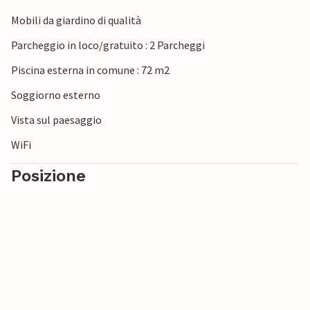
le città umbre di Città di Castello (35 km), Gubbio (50 km),
Perugia e Assisi (circa 60 km). E se la scelta è troppo
Mobili da giardino di qualità
difficile, potete semplicemente rimanere nel vostro
Parcheggio in loco/gratuito : 2 Parcheggi
piccolo paradiso in loco. La proprietaria sarà lieta di
cucinare piatti locali per i suoi ospiti su richiesta.
Piscina esterna in comune : 72 m2
Soggiorno esterno
Vista sul paesaggio
WiFi
Posizione