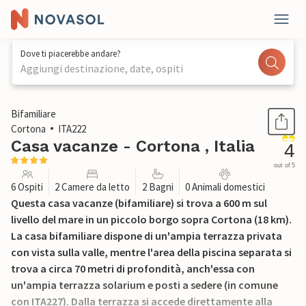
Dove ti piacerebbe andare?
Aggiungi destinazione, date, ospiti
1 / 32
Bifamiliare
Cortona
ITA222
Casa vacanze - Cortona , Italia
4
out of 5
6 Ospiti
2 Camere da letto
2 Bagni
0 Animali domestici
Questa casa vacanze (bifamiliare) si trova a 600 m sul
livello del mare in un piccolo borgo sopra Cortona (18 km).
La casa bifamiliare dispone di un'ampia terrazza privata
con vista sulla valle, mentre l'area della piscina separata si
trova a circa 70 metri di profondità, anch'essa con
un'ampia terrazza solarium e posti a sedere (in comune
con ITA227). Dalla terrazza si accede direttamente alla