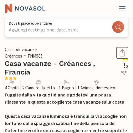
Dove ti piacerebbe andare?
Aggiungi destinazione, date, ospiti
1 / 29
Casa per vacanze
Créances
FNM585
Casa vacanze - Créances ,
5
Francia
out of
5
4 Ospiti
2 Camere da letto
1 Bagno
1 Animale domestico
Fuggite dalla vita quotidiana e godetevi una pausa
rilassante in questa accogliente casa vacanze sulla costa.
Questa casa vacanze luminosa e tranquilla vi accoglie non
lontano dalle spiagge di sabbia fine della penisola del
Cotentin e vi offre una casa accogliente mentre scoprite le