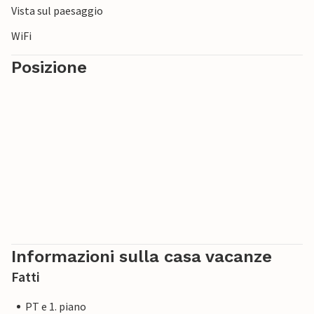
Vista sul paesaggio
Godetevi un soggiorno vario in questo accogliente
appartamento per le vacanze.
WiFi
Posizione
Informazioni sulla casa vacanze
Fatti
PT e 1. piano