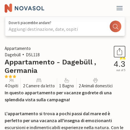
Dove ti piacerebbe andare?
Aggiungi destinazione, date, ospiti
1 / 12
Appartamento
Dagebüll
DSL118
Appartamento - Dagebüll ,
4.3
Germania
out of 5
4 Ospiti
2 Camere da letto
1 Bagno
2 Animali domestici
In questo appartamento per vacanze godrete di una
splendida vista sulla campagna!
L'appartamento si trova a pochi passi dal mare ed è
perfetto per una vacanza all'insegna di emozionanti
escursioni e indimenticabili esperienze nella natura. Con le