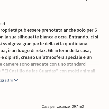
tici
proprietà può essere prenotata anche solo per 6
n la sua silhouette bianca e ocra. Entrando, ci si
i svolgeva gran parte della vita quotidiana.
ua, è un luogo di relax. Gli interni della casa,
e e dipinti, creano un'atmosfera speciale e un
Le camere sono arredate con uno standard
e "El Castillo de las Guardas" con molti animali
rovincia di Huelva, si trova il villaggio di Aracena
gi altro
illas". L'intera zona è ricca di piatti
"Jamón Ibérico". A circa 40 km da Siviglia.
Casa per vacanze : 297 m2