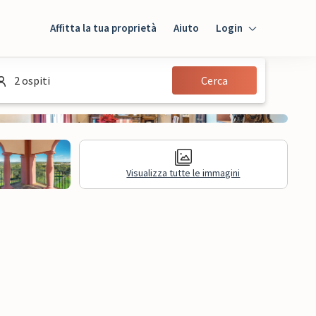
Affitta la tua proprietà
Aiuto
Login
Login
2 ospiti
Cerca
Ospiti
Proprietario
Visualizza tutte le immagini
mazioni legali