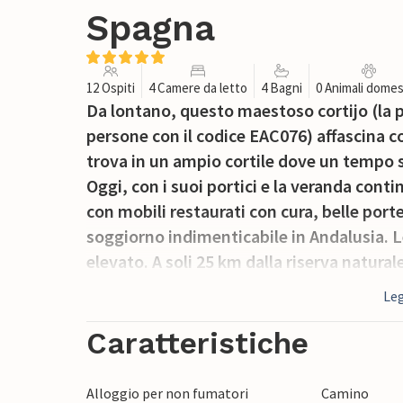
Spagna
12 Ospiti
4 Camere da letto
4 Bagni
0 Animali domes
Da lontano, questo maestoso cortijo (la 
persone con il codice EAC076) affascina co
trova in un ampio cortile dove un tempo s
Oggi, con i suoi portici e la veranda contin
con mobili restaurati con cura, belle port
soggiorno indimenticabile in Andalusia. 
elevato. A soli 25 km dalla riserva natural
selvatici. A circa 40 km più a nord, nella p
Leg
con la famosa grotta "La Gruta de las Marav
tradizionali e dell'eccezionale prosciutto 
Caratteristiche
Alloggio per non fumatori
Camino