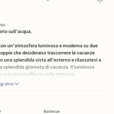
out of
5
tici
rio sull'acqua.
 con un'atmosfera luminosa e moderna su due
ù coppie che desiderano trascorrere le vacanze
 una splendida vista all'esterno e rilassatevi a
a splendida giornata di vacanza. Il luminoso
e cucina si affaccia sulla terrazza.
gi altro
 da giardino, potrete osservare le barche del
hi sull'acqua mentre iniziate la giornata con una
stagione.
e
Barbecue