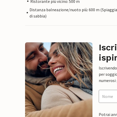
Ristorante più vicino: 500 m
Distanza balneazione/nuoto più: 600 m (Spiaggi
di sabbia)
Iscr
ispi
Iscrivendo
per soggio
numerosi p
Potrai ann