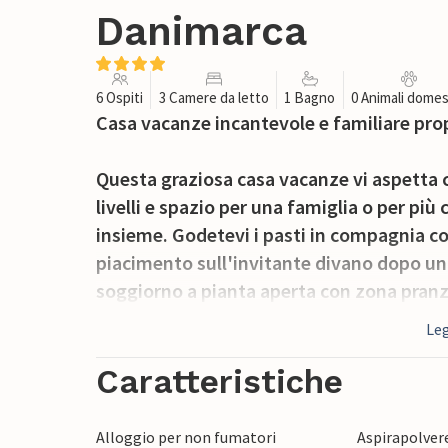
Danimarca
6 Ospiti
3 Camere da letto
1 Bagno
0 Animali domes
Casa vacanze incantevole e familiare prop
Questa graziosa casa vacanze vi aspetta
livelli e spazio per una famiglia o per pi
insieme. Godetevi i pasti in compagnia con
piacimento sull'invitante divano dopo un
soggiorno a pianta aperta con zona pranzo 
Leg
Sulla terrazza, con i suoi invitanti mobili
porto e lasciare che il vostro sguardo vag
Caratteristiche
deliziosa colazione all'aperto nella bella 
Alloggio per non fumatori
Aspirapolver