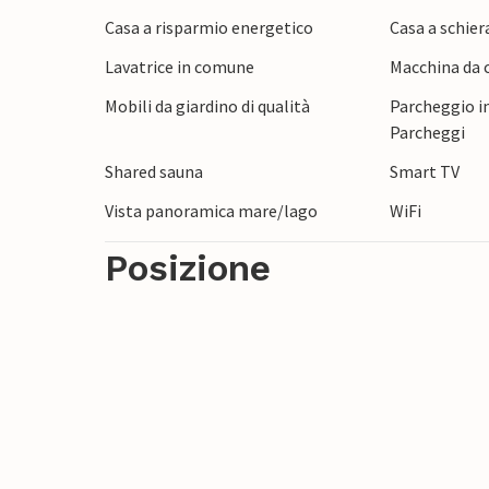
L'hotel offre un'ampia gamma di attività a
Casa a risparmio energetico
Casa a schier
dello sport, una piscina, campi da gioco a
Lavatrice in comune
Macchina da c
tennis.
Mobili da giardino di qualità
Parcheggio in
La bellissima spiaggia, i negozi e un rist
Parcheggi
avete voglia di cucinare. Ebeltoft è un lu
Shared sauna
Smart TV
una città più grande, vale la pena visitar
Vista panoramica mare/lago
WiFi
culturali.
Posizione