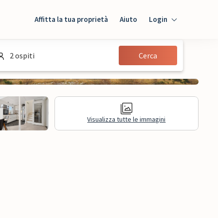
Affitta la tua proprietà
Aiuto
Login
Login
2 ospiti
Cerca
Ospiti
Proprietario
Visualizza tutte le immagini
sioni