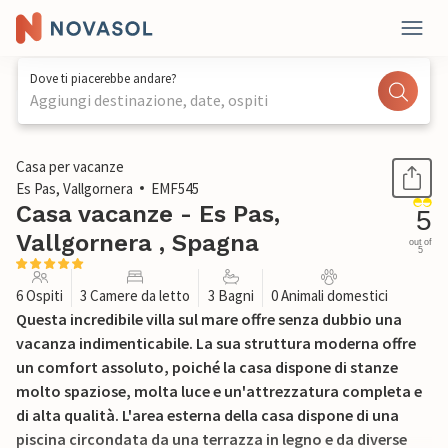
Dove ti piacerebbe andare?
Aggiungi destinazione, date, ospiti
1 / 42
Casa per vacanze
Es Pas, Vallgornera
EMF545
Casa vacanze - Es Pas,
5
Vallgornera , Spagna
out of
5
6 Ospiti
3 Camere da letto
3 Bagni
0 Animali domestici
Questa incredibile villa sul mare offre senza dubbio una
vacanza indimenticabile. La sua struttura moderna offre
un comfort assoluto, poiché la casa dispone di stanze
molto spaziose, molta luce e un'attrezzatura completa e
di alta qualità. L'area esterna della casa dispone di una
piscina circondata da una terrazza in legno e da diverse