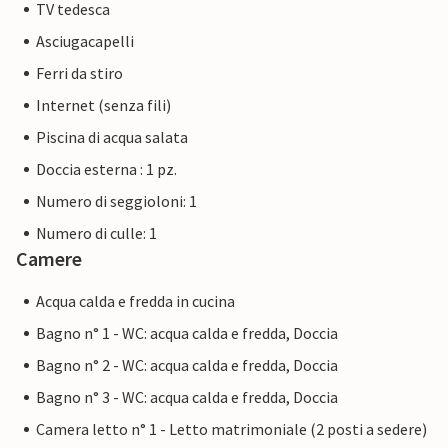
TV tedesca
non essere applicabile. Tuttavia, potete essere certi che vi
forniremo lo stesso livello di servizio al cliente e che il
Asciugacapelli
vostro soggiorno non sarà diverso da quello di un alloggio
Ferri da stiro
prenotato da un proprietario professionista.
Internet (senza fili)
Piscina di acqua salata
Doccia esterna : 1 pz.
Numero di seggioloni: 1
Numero di culle: 1
Camere
Acqua calda e fredda in cucina
Bagno n° 1 - WC: acqua calda e fredda, Doccia
Bagno n° 2 - WC: acqua calda e fredda, Doccia
Bagno n° 3 - WC: acqua calda e fredda, Doccia
Camera letto n° 1 - Letto matrimoniale (2 posti a sedere)